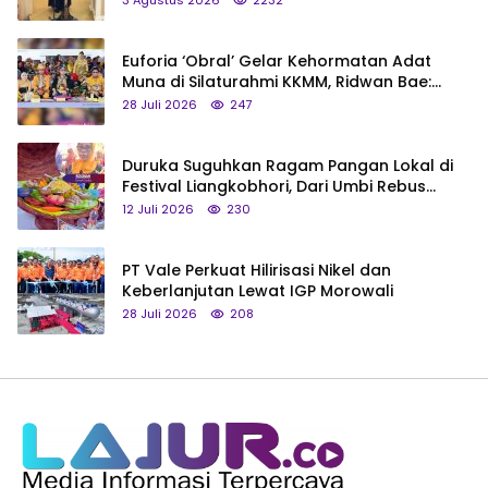
3 Agustus 2026
2232
Euforia ‘Obral’ Gelar Kehormatan Adat
Muna di Silaturahmi KKMM, Ridwan Bae:
Saya Bukan Tipe Begitu, Belum Pantas!
28 Juli 2026
247
Duruka Suguhkan Ragam Pangan Lokal di
Festival Liangkobhori, Dari Umbi Rebus
hingga Tumpeng Beras Muna
12 Juli 2026
230
PT Vale Perkuat Hilirisasi Nikel dan
Keberlanjutan Lewat IGP Morowali
28 Juli 2026
208