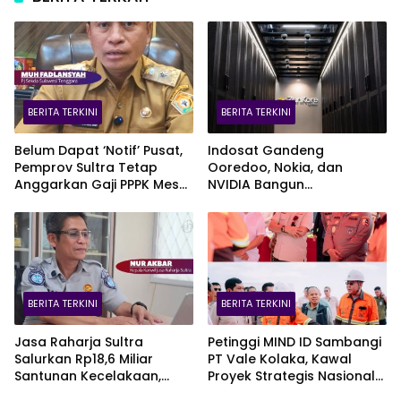
BERITA TERKINI
BERITA TERKINI
Belum Dapat ‘Notif’ Pusat,
Indosat Gandeng
Pemprov Sultra Tetap
Ooredoo, Nokia, dan
Anggarkan Gaji PPPK Meski
NVIDIA Bangun
Fiskal Megap-Megap
Infrastruktur AI Terbesar di
Asia Tenggara Lewat
Zankore
BERITA TERKINI
BERITA TERKINI
Jasa Raharja Sultra
Petinggi MIND ID Sambangi
Salurkan Rp18,6 Miliar
PT Vale Kolaka, Kawal
Santunan Kecelakaan,
Proyek Strategis Nasional
Pelajar Jadi Korban
Blok Pomalaa