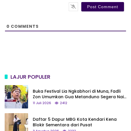
*
s
i
t
e
0
COMMENTS
LAJUR POPULER
Buka Festival Lia Ngkabhori di Muna, Fadli
Zon Umumkan Gua Metanduno Segera Naik
Status Jadi Cagar Budaya Nasional
11 Juli 2026
2412
Daftar 5 Dapur MBG Kota Kendari Kena
Blokir Sementara dari Pusat