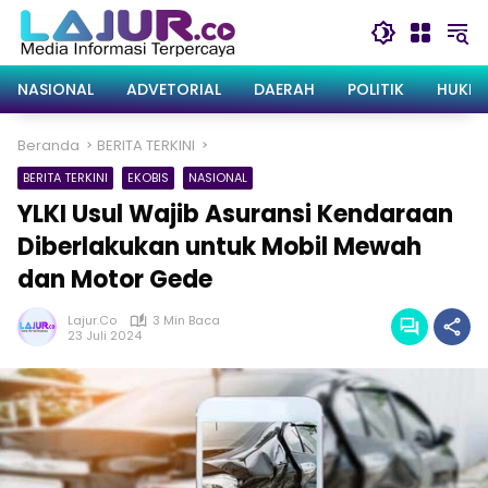
Langsung
ke
konten
NASIONAL
ADVETORIAL
DAERAH
POLITIK
HUKRI
Beranda
BERITA TERKINI
BERITA TERKINI
EKOBIS
NASIONAL
YLKI Usul Wajib Asuransi Kendaraan
Diberlakukan untuk Mobil Mewah
dan Motor Gede
Lajur.co
3 Min Baca
23 Juli 2024