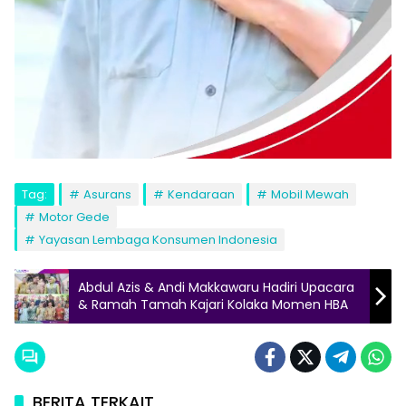
Tag:
Asurans
Kendaraan
Mobil Mewah
Motor Gede
Yayasan Lembaga Konsumen Indonesia
Abdul Azis & Andi Makkawaru Hadiri Upacara
& Ramah Tamah Kajari Kolaka Momen HBA
BERITA TERKAIT