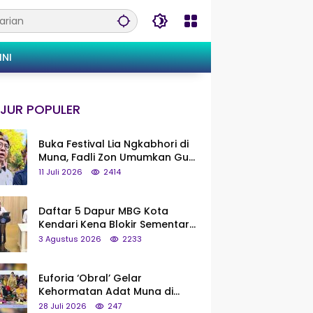
INI
JUR POPULER
Buka Festival Lia Ngkabhori di
Muna, Fadli Zon Umumkan Gua
Metanduno Segera Naik Status
11 Juli 2026
2414
Jadi Cagar Budaya Nasional
Daftar 5 Dapur MBG Kota
Kendari Kena Blokir Sementara
dari Pusat
3 Agustus 2026
2233
Euforia ‘Obral’ Gelar
Kehormatan Adat Muna di
Silaturahmi KKMM, Ridwan Bae:
28 Juli 2026
247