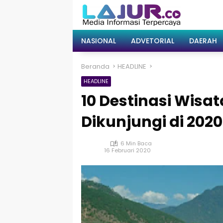
Langsung
ke
konten
NASIONAL
ADVETORIAL
DAERAH
Beranda
HEADLINE
HEADLINE
10 Destinasi Wisa
Dikunjungi di 2020
6 Min Baca
16 Februari 2020