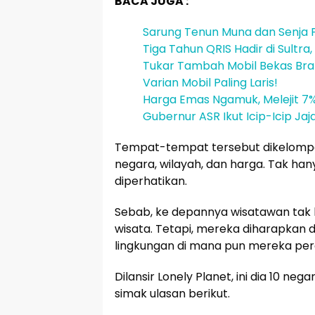
BACA JUGA :
Sarung Tenun Muna dan Senja 
Tiga Tahun QRIS Hadir di Sultr
Tukar Tambah Mobil Bekas Brand
Varian Mobil Paling Laris!
Harga Emas Ngamuk, Melejit 
Gubernur ASR Ikut Icip-Icip Ja
Tempat-tempat tersebut dikelompok
negara, wilayah, dan harga. Tak hany
diperhatikan.
Sebab, ke depannya wisatawan tak 
wisata. Tetapi, mereka diharapkan 
lingkungan di mana pun mereka perg
Dilansir Lonely Planet, ini dia 10 neg
simak ulasan berikut.