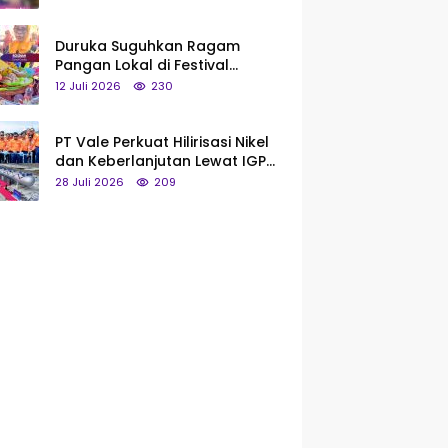
Saya Bukan Tipe Begitu, Belum
Pantas!
Duruka Suguhkan Ragam
Pangan Lokal di Festival
Liangkobhori, Dari Umbi Rebus
12 Juli 2026
230
hingga Tumpeng Beras Muna
PT Vale Perkuat Hilirisasi Nikel
dan Keberlanjutan Lewat IGP
Morowali
28 Juli 2026
209