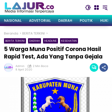
Langsung
ke
konten
NASIONAL
ADVETORIAL
DAERAH
POLITIK
HUKRI
Beranda
BERITA TERKINI
BERITA TERKINI
DAERAH
HEADLINE
KESEHATAN
5 Warga Muna Positif Corona Hasil
Rapid Test, Ada Yang Tanpa Gejala
Admin
2 Min Baca
8 April 2020