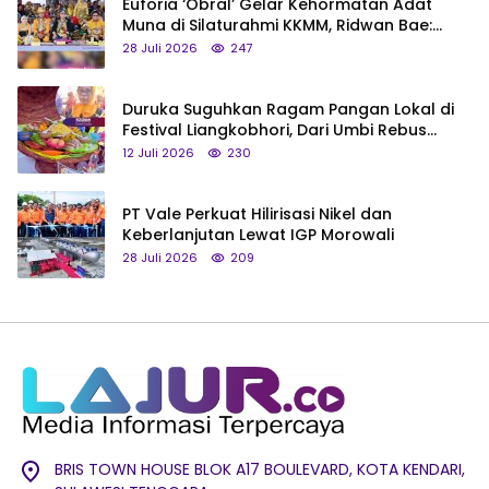
Euforia ‘Obral’ Gelar Kehormatan Adat
Muna di Silaturahmi KKMM, Ridwan Bae:
Saya Bukan Tipe Begitu, Belum Pantas!
28 Juli 2026
247
Duruka Suguhkan Ragam Pangan Lokal di
Festival Liangkobhori, Dari Umbi Rebus
hingga Tumpeng Beras Muna
12 Juli 2026
230
PT Vale Perkuat Hilirisasi Nikel dan
Keberlanjutan Lewat IGP Morowali
28 Juli 2026
209
BRIS TOWN HOUSE BLOK A17 BOULEVARD, KOTA KENDARI,