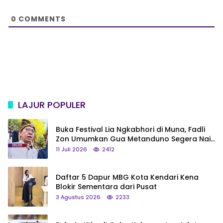
t
e
0
COMMENTS
LAJUR POPULER
Buka Festival Lia Ngkabhori di Muna, Fadli
Zon Umumkan Gua Metanduno Segera Naik
Status Jadi Cagar Budaya Nasional
11 Juli 2026
2412
Daftar 5 Dapur MBG Kota Kendari Kena
Blokir Sementara dari Pusat
3 Agustus 2026
2233