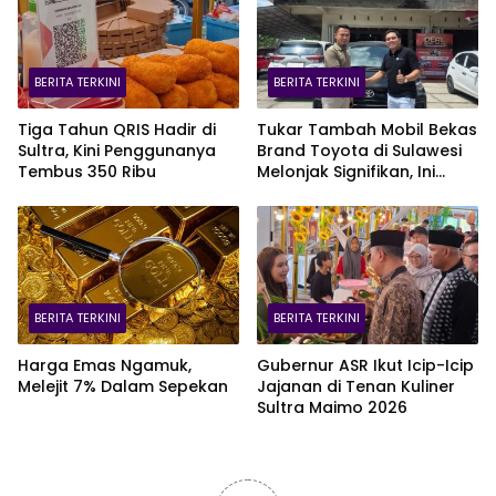
BERITA TERKINI
BERITA TERKINI
Tiga Tahun QRIS Hadir di
Tukar Tambah Mobil Bekas
Sultra, Kini Penggunanya
Brand Toyota di Sulawesi
Tembus 350 Ribu
Melonjak Signifikan, Ini
Varian Mobil Paling Laris!
BERITA TERKINI
BERITA TERKINI
Harga Emas Ngamuk,
Gubernur ASR Ikut Icip-Icip
Melejit 7% Dalam Sepekan
Jajanan di Tenan Kuliner
Sultra Maimo 2026