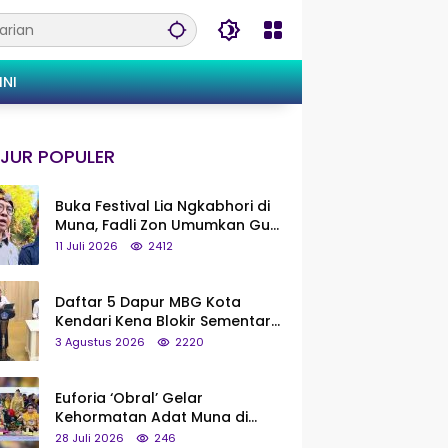
INI
JUR POPULER
Buka Festival Lia Ngkabhori di
Muna, Fadli Zon Umumkan Gua
Metanduno Segera Naik Status
11 Juli 2026
2412
Jadi Cagar Budaya Nasional
Daftar 5 Dapur MBG Kota
Kendari Kena Blokir Sementara
dari Pusat
3 Agustus 2026
2220
Euforia ‘Obral’ Gelar
Kehormatan Adat Muna di
Silaturahmi KKMM, Ridwan Bae:
28 Juli 2026
246