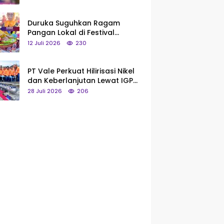
Saya Bukan Tipe Begitu, Belum
Pantas!
Duruka Suguhkan Ragam
Pangan Lokal di Festival
Liangkobhori, Dari Umbi Rebus
12 Juli 2026
230
hingga Tumpeng Beras Muna
PT Vale Perkuat Hilirisasi Nikel
dan Keberlanjutan Lewat IGP
Morowali
28 Juli 2026
206