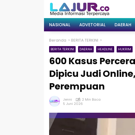
Langsung
ke
konten
NASIONAL
ADVETORIAL
DAERAH
Beranda
BERITA TERKINI
BERITA TERKINI
DAERAH
HEADLINE
HUKRIM
600 Kasus Percera
Dipicu Judi Onlin
Perempuan
Jenni
2 Min Baca
5 Juni 2026