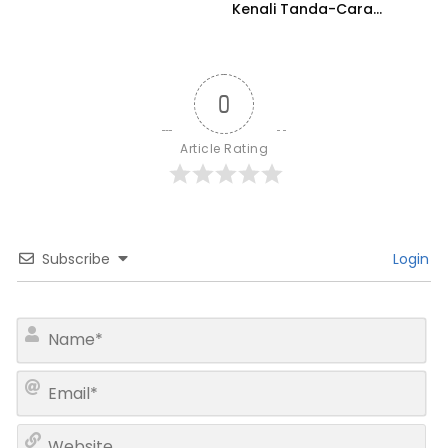
Kenali Tanda-Cara
Penanganannya
0
Article Rating
Subscribe
Login
N
a
m
E
e
m
*
a
W
i