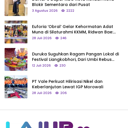
Blokir Sementara dari Pusat
3 Agustus 2026
2222
Euforia ‘Obral’ Gelar Kehormatan Adat
Muna di Silaturahmi KKMM, Ridwan Bae:
Saya Bukan Tipe Begitu, Belum Pantas!
28 Juli 2026
246
Duruka Suguhkan Ragam Pangan Lokal di
Festival Liangkobhori, Dari Umbi Rebus
hingga Tumpeng Beras Muna
12 Juli 2026
230
PT Vale Perkuat Hilirisasi Nikel dan
Keberlanjutan Lewat IGP Morowali
28 Juli 2026
206