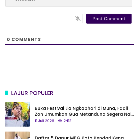
e
l
b
*
s
i
t
e
0
COMMENTS
LAJUR POPULER
Buka Festival Lia Ngkabhori di Muna, Fadli
Zon Umumkan Gua Metanduno Segera Naik
Status Jadi Cagar Budaya Nasional
11 Juli 2026
2412
Daftar 5 Dapur MBG Kota Kendari Kena