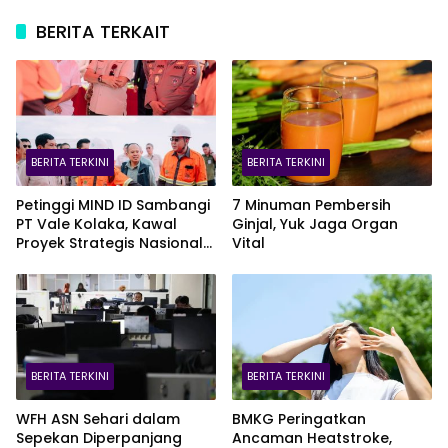
BERITA TERKAIT
BERITA TERKINI
BERITA TERKINI
Petinggi MIND ID Sambangi
7 Minuman Pembersih
PT Vale Kolaka, Kawal
Ginjal, Yuk Jaga Organ
Proyek Strategis Nasional
Vital
Blok Pomalaa
BERITA TERKINI
BERITA TERKINI
WFH ASN Sehari dalam
BMKG Peringatkan
Sepekan Diperpanjang
Ancaman Heatstroke,