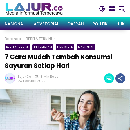
Langsung
ke
konten
NASIONAL
ADVETORIAL
DAERAH
POLITIK
HUKRI
Beranda
BERITA TERKINI
BERITA TERKINI
KESEHATAN
LIFE STYLE
NASIONAL
7 Cara Mudah Tambah Konsumsi
Sayuran Setiap Hari
Lajur.co
3 Min Baca
23 Februari 2022