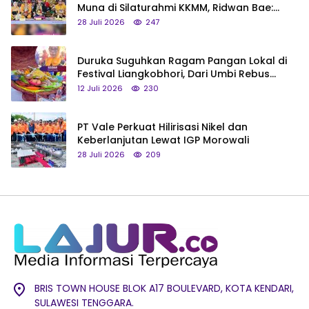
Muna di Silaturahmi KKMM, Ridwan Bae:
Saya Bukan Tipe Begitu, Belum Pantas!
28 Juli 2026
247
Duruka Suguhkan Ragam Pangan Lokal di
Festival Liangkobhori, Dari Umbi Rebus
hingga Tumpeng Beras Muna
12 Juli 2026
230
PT Vale Perkuat Hilirisasi Nikel dan
Keberlanjutan Lewat IGP Morowali
28 Juli 2026
209
BRIS TOWN HOUSE BLOK A17 BOULEVARD, KOTA KENDARI,
SULAWESI TENGGARA.