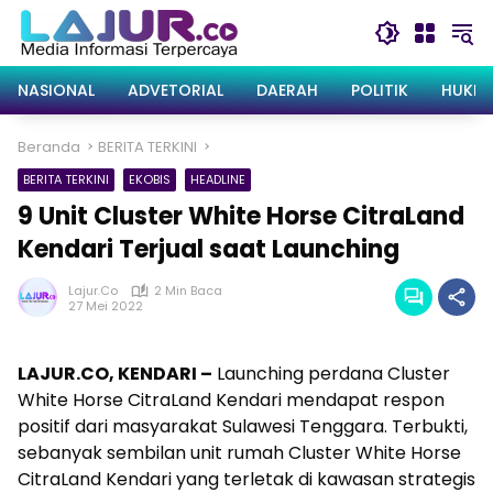
Langsung
ke
konten
NASIONAL
ADVETORIAL
DAERAH
POLITIK
HUKRI
Beranda
BERITA TERKINI
BERITA TERKINI
EKOBIS
HEADLINE
9 Unit Cluster White Horse CitraLand
Kendari Terjual saat Launching
Lajur.co
2 Min Baca
27 Mei 2022
LAJUR.CO, KENDARI –
Launching perdana Cluster
White Horse CitraLand Kendari mendapat respon
positif dari masyarakat Sulawesi Tenggara. Terbukti,
sebanyak sembilan unit rumah Cluster White Horse
CitraLand Kendari yang terletak di kawasan strategis