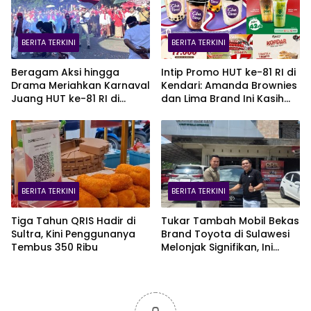
BERITA TERKINI
BERITA TERKINI
Beragam Aksi hingga
Intip Promo HUT ke-81 RI di
Drama Meriahkan Karnaval
Kendari: Amanda Brownies
Juang HUT ke-81 RI di
dan Lima Brand Ini Kasih
Kendari
Diskon Gede!
BERITA TERKINI
BERITA TERKINI
Tiga Tahun QRIS Hadir di
Tukar Tambah Mobil Bekas
Sultra, Kini Penggunanya
Brand Toyota di Sulawesi
Tembus 350 Ribu
Melonjak Signifikan, Ini
Varian Mobil Paling Laris!