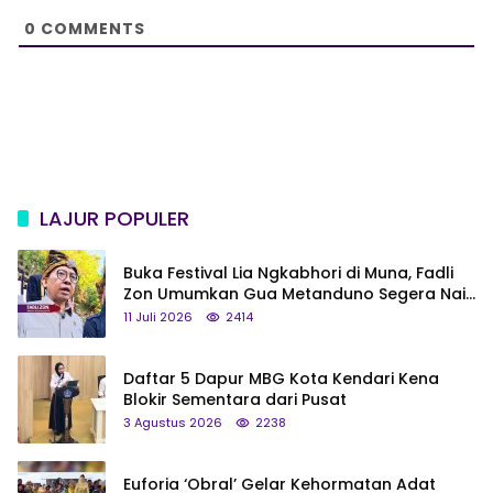
e
0
COMMENTS
LAJUR POPULER
Buka Festival Lia Ngkabhori di Muna, Fadli
Zon Umumkan Gua Metanduno Segera Naik
Status Jadi Cagar Budaya Nasional
11 Juli 2026
2414
Daftar 5 Dapur MBG Kota Kendari Kena
Blokir Sementara dari Pusat
3 Agustus 2026
2238
Euforia ‘Obral’ Gelar Kehormatan Adat