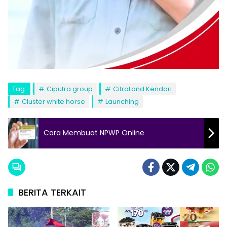
Tag:
Ciputra group
CitraLand Kendari
Cluster white horse
Launching
Cara Membuat NPWP Online
BERITA TERKAIT