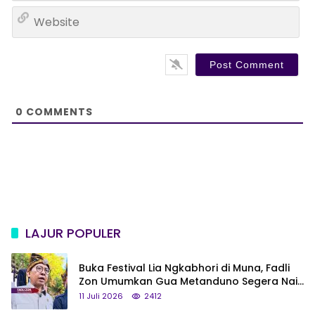
a
W
i
e
l
b
*
s
i
t
e
0
COMMENTS
LAJUR POPULER
Buka Festival Lia Ngkabhori di Muna, Fadli
Zon Umumkan Gua Metanduno Segera Naik
Status Jadi Cagar Budaya Nasional
11 Juli 2026
2412