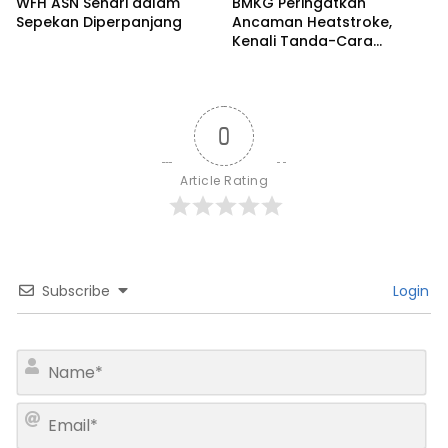
WFH ASN Sehari dalam
BMKG Peringatkan
Sepekan Diperpanjang
Ancaman Heatstroke,
Kenali Tanda-Cara
Penanganannya
0
Article Rating
Subscribe
Login
N
a
m
E
e
m
*