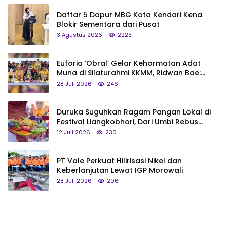
Daftar 5 Dapur MBG Kota Kendari Kena
Blokir Sementara dari Pusat
3 Agustus 2026
2223
Euforia ‘Obral’ Gelar Kehormatan Adat
Muna di Silaturahmi KKMM, Ridwan Bae:
Saya Bukan Tipe Begitu, Belum Pantas!
28 Juli 2026
246
Duruka Suguhkan Ragam Pangan Lokal di
Festival Liangkobhori, Dari Umbi Rebus
hingga Tumpeng Beras Muna
12 Juli 2026
230
PT Vale Perkuat Hilirisasi Nikel dan
Keberlanjutan Lewat IGP Morowali
28 Juli 2026
206