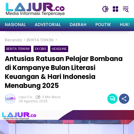
Langsung
ke
konten
NASIONAL
ADVETORIAL
DAERAH
POLITIK
HUKRI
Beranda
BERITA TERKINI
BERITA TERKINI
EKOBIS
HEADLINE
Antusias Ratusan Pelajar Bombana
di Kampanye Bulan Literasi
Keuangan & Hari Indonesia
Menabung 2025
Lajur.co
3 Min Baca
26 Agustus 2025