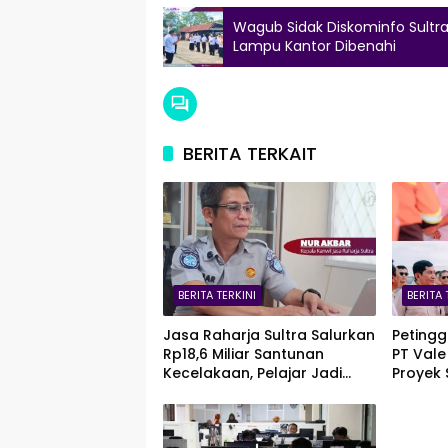
Wagub Sidak Diskominfo Sultra:
Lampu Kantor Dibenahi
BERITA TERKAIT
BERITA TERKINI
BERITA 
Jasa Raharja Sultra Salurkan
Petingg
Rp18,6 Miliar Santunan
PT Vale
Kecelakaan, Pelajar Jadi
Proyek 
Korban Terbanyak
Blok P