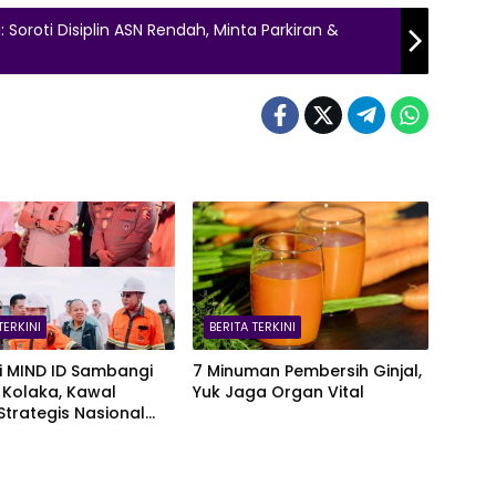
 Soroti Disiplin ASN Rendah, Minta Parkiran &
TERKINI
BERITA TERKINI
i MIND ID Sambangi
7 Minuman Pembersih Ginjal,
 Kolaka, Kawal
Yuk Jaga Organ Vital
Strategis Nasional
omalaa