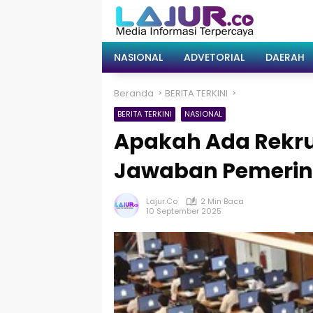
Langsung
ke
konten
NASIONAL
ADVETORIAL
DAERAH
Beranda
BERITA TERKINI
BERITA TERKINI
NASIONAL
Apakah Ada Rekru
Jawaban Pemerin
Lajur.co
2 Min Baca
10 September 2025