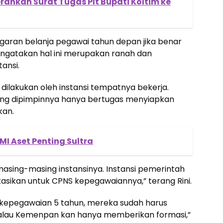
rahkan Surat Tugas Plt Bupati Koltim ke
anggaran belanja pegawai tahun depan jika benar
ngatakan hal ini merupakan ranah dan
ansi.
dilakukan oleh instansi tempatnya bekerja.
ng dipimpinnya hanya bertugas menyiapkan
kan.
I Aset Penting Sultra
 masing-masing instansinya. Instansi pemerintah
sikan untuk CPNS kepegawaiannya,” terang Rini.
kepegawaian 5 tahun, mereka sudah harus
 kalau Kemenpan kan hanya memberikan formasi,”