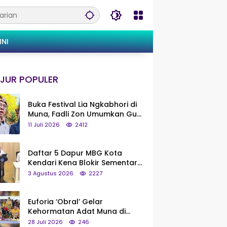
INI
JUR POPULER
Buka Festival Lia Ngkabhori di
Muna, Fadli Zon Umumkan Gua
Metanduno Segera Naik Status
11 Juli 2026
2412
Jadi Cagar Budaya Nasional
Daftar 5 Dapur MBG Kota
Kendari Kena Blokir Sementara
dari Pusat
3 Agustus 2026
2227
Euforia ‘Obral’ Gelar
Kehormatan Adat Muna di
Silaturahmi KKMM, Ridwan Bae:
28 Juli 2026
246