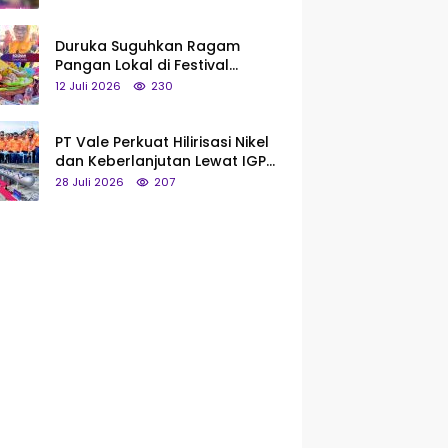
Saya Bukan Tipe Begitu, Belum
Pantas!
Duruka Suguhkan Ragam
Pangan Lokal di Festival
Liangkobhori, Dari Umbi Rebus
12 Juli 2026
230
hingga Tumpeng Beras Muna
PT Vale Perkuat Hilirisasi Nikel
dan Keberlanjutan Lewat IGP
Morowali
28 Juli 2026
207