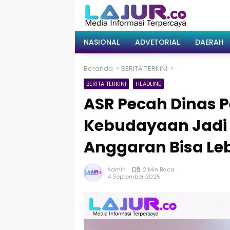
Langsung
ke
konten
NASIONAL
ADVETORIAL
DAERAH
Beranda
BERITA TERKINI
BERITA TERKINI
HEADLINE
ASR Pecah Dinas 
Kebudayaan Jadi 
Anggaran Bisa Leb
Admin
2 Min Baca
4 September 2025