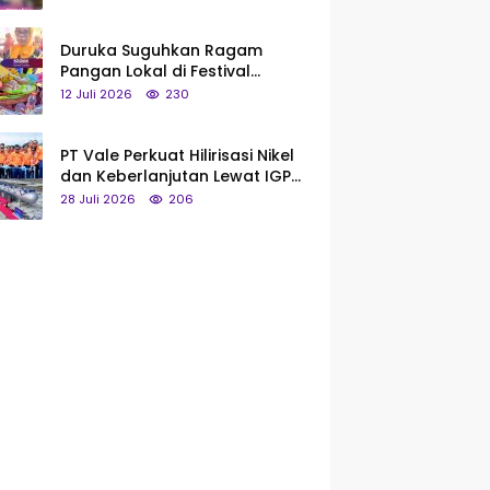
Saya Bukan Tipe Begitu, Belum
Pantas!
Duruka Suguhkan Ragam
Pangan Lokal di Festival
Liangkobhori, Dari Umbi Rebus
12 Juli 2026
230
hingga Tumpeng Beras Muna
PT Vale Perkuat Hilirisasi Nikel
dan Keberlanjutan Lewat IGP
Morowali
28 Juli 2026
206