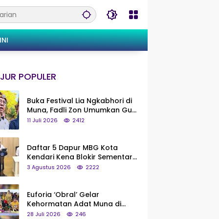
INI
JUR POPULER
Buka Festival Lia Ngkabhori di
Muna, Fadli Zon Umumkan Gua
Metanduno Segera Naik Status
11 Juli 2026
2412
Jadi Cagar Budaya Nasional
Daftar 5 Dapur MBG Kota
Kendari Kena Blokir Sementara
dari Pusat
3 Agustus 2026
2222
Euforia ‘Obral’ Gelar
Kehormatan Adat Muna di
Silaturahmi KKMM, Ridwan Bae:
28 Juli 2026
246