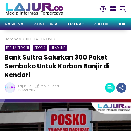
Langsung
ke
konten
NASIONAL
ADVETORIAL
DAERAH
POLITIK
HUKRI
Beranda
BERITA TERKINI
BERITA TERKINI
EKOBIS
HEADLINE
Bank Sultra Salurkan 300 Paket
Sembako Untuk Korban Banjir di
Kendari
Lajur.co
2 Min Baca
15 Mei 2026