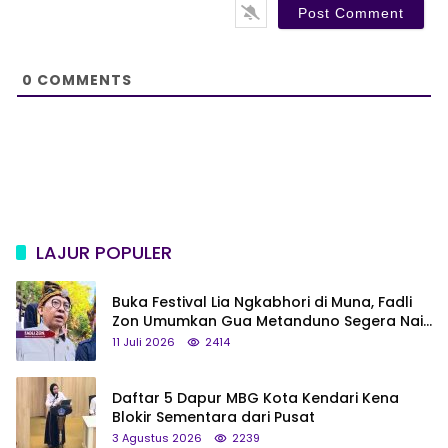
s
i
t
e
0
COMMENTS
LAJUR POPULER
Buka Festival Lia Ngkabhori di Muna, Fadli
Zon Umumkan Gua Metanduno Segera Naik
Status Jadi Cagar Budaya Nasional
11 Juli 2026
2414
Daftar 5 Dapur MBG Kota Kendari Kena
Blokir Sementara dari Pusat
3 Agustus 2026
2239