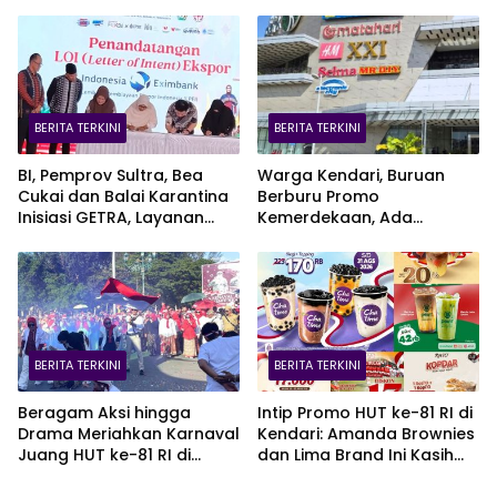
BERITA TERKINI
BERITA TERKINI
BI, Pemprov Sultra, Bea
Warga Kendari, Buruan
Cukai dan Balai Karantina
Berburu Promo
Inisiasi GETRA, Layanan
Kemerdekaan, Ada
Terpadu UMKM Bidik Pasar
Kesempatan Bawa Pulang
Ekspor
EV Car
BERITA TERKINI
BERITA TERKINI
Beragam Aksi hingga
Intip Promo HUT ke-81 RI di
Drama Meriahkan Karnaval
Kendari: Amanda Brownies
Juang HUT ke-81 RI di
dan Lima Brand Ini Kasih
Kendari
Diskon Gede!