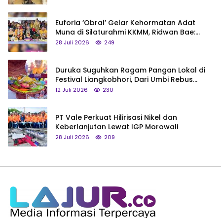
Euforia ‘Obral’ Gelar Kehormatan Adat
Muna di Silaturahmi KKMM, Ridwan Bae:
Saya Bukan Tipe Begitu, Belum Pantas!
28 Juli 2026
249
Duruka Suguhkan Ragam Pangan Lokal di
Festival Liangkobhori, Dari Umbi Rebus
hingga Tumpeng Beras Muna
12 Juli 2026
230
PT Vale Perkuat Hilirisasi Nikel dan
Keberlanjutan Lewat IGP Morowali
28 Juli 2026
209