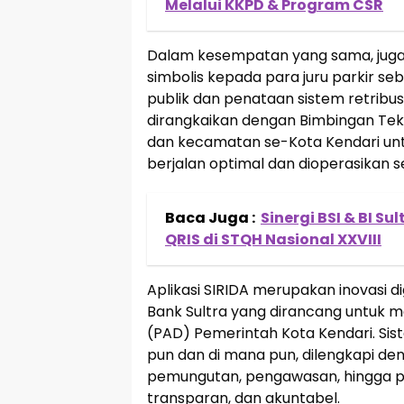
Melalui KKPD & Program CSR
Dalam kesempatan yang sama, juga 
simbolis kepada para juru parkir s
publik dan penataan sistem retribusi 
dirangkaikan dengan Bimbingan Tekn
dan kecamatan se-Kota Kendari unt
berjalan optimal dan dioperasikan s
Baca Juga :
Sinergi BSI & BI Su
QRIS di STQH Nasional XXVIII
Aplikasi SIRIDA merupakan inovasi
Bank Sultra yang dirancang untuk m
(PAD) Pemerintah Kota Kendari. Sis
pun dan di mana pun, dilengkapi d
pemungutan, pengawasan, hingga pela
transparan, dan akuntabel.