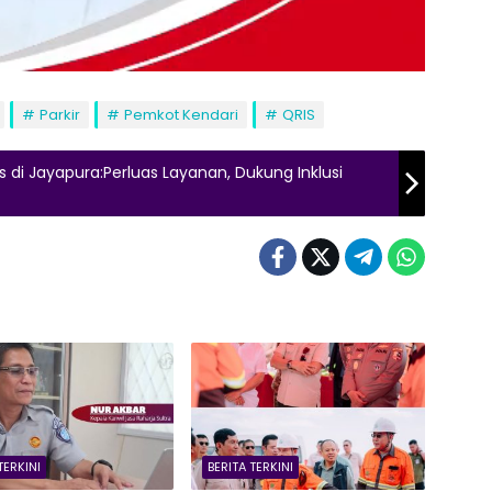
Parkir
Pemkot Kendari
QRIS
 di Jayapura:Perluas Layanan, Dukung Inklusi
TERKINI
BERITA TERKINI