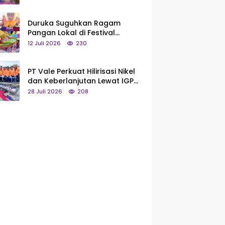
Saya Bukan Tipe Begitu, Belum
Pantas!
Duruka Suguhkan Ragam
Pangan Lokal di Festival
Liangkobhori, Dari Umbi Rebus
12 Juli 2026
230
hingga Tumpeng Beras Muna
PT Vale Perkuat Hilirisasi Nikel
dan Keberlanjutan Lewat IGP
Morowali
28 Juli 2026
208