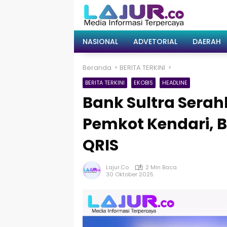
Langsung
ke
konten
NASIONAL
ADVETORIAL
DAERAH
Beranda
BERITA TERKINI
BERITA TERKINI
EKOBIS
HEADLINE
Bank Sultra Serah
Pemkot Kendari, Ba
QRIS
Lajur.co
2 Min Baca
30 Oktober 2025