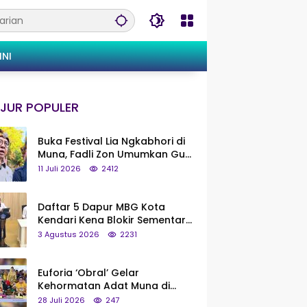
INI
JUR POPULER
Buka Festival Lia Ngkabhori di
Muna, Fadli Zon Umumkan Gua
Metanduno Segera Naik Status
11 Juli 2026
2412
Jadi Cagar Budaya Nasional
Daftar 5 Dapur MBG Kota
Kendari Kena Blokir Sementara
dari Pusat
3 Agustus 2026
2231
Euforia ‘Obral’ Gelar
Kehormatan Adat Muna di
Silaturahmi KKMM, Ridwan Bae:
28 Juli 2026
247