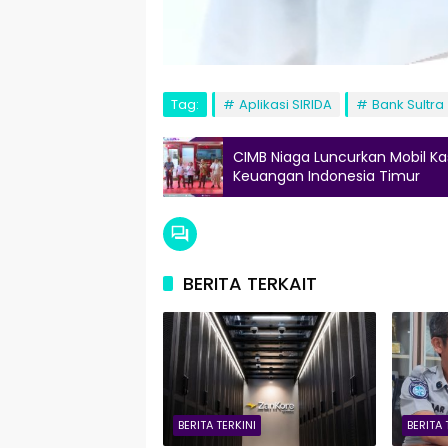
Tag:
Aplikasi SIRIDA
Bank Sultra
CIMB Niaga Luncurkan Mobil Kas
Keuangan Indonesia Timur
BERITA TERKAIT
BERITA TERKINI
BERITA 