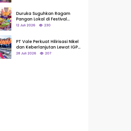
Saya Bukan Tipe Begitu, Belum
Pantas!
Duruka Suguhkan Ragam
Pangan Lokal di Festival
Liangkobhori, Dari Umbi Rebus
12 Juli 2026
230
hingga Tumpeng Beras Muna
PT Vale Perkuat Hilirisasi Nikel
dan Keberlanjutan Lewat IGP
Morowali
28 Juli 2026
207