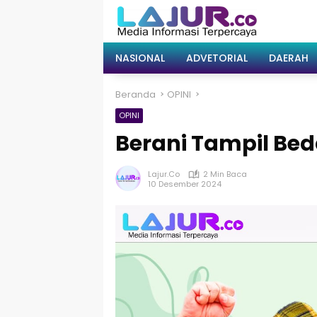
Langsung
ke
konten
NASIONAL
ADVETORIAL
DAERAH
Beranda
OPINI
OPINI
Berani Tampil Be
Lajur.co
2 Min Baca
10 Desember 2024