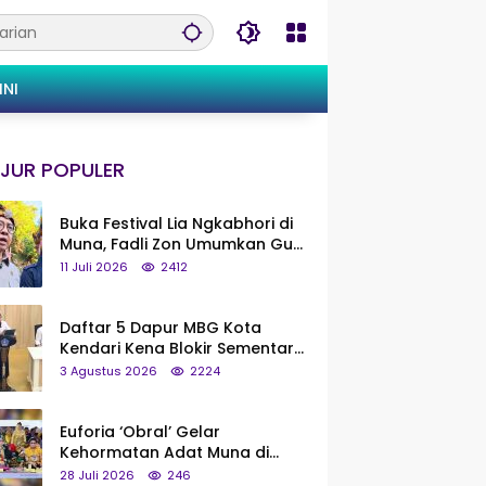
INI
JUR POPULER
Buka Festival Lia Ngkabhori di
Muna, Fadli Zon Umumkan Gua
Metanduno Segera Naik Status
11 Juli 2026
2412
Jadi Cagar Budaya Nasional
Daftar 5 Dapur MBG Kota
Kendari Kena Blokir Sementara
dari Pusat
3 Agustus 2026
2224
Euforia ‘Obral’ Gelar
Kehormatan Adat Muna di
Silaturahmi KKMM, Ridwan Bae:
28 Juli 2026
246