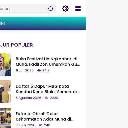
INI
JUR POPULER
Buka Festival Lia Ngkabhori di
Muna, Fadli Zon Umumkan Gua
Metanduno Segera Naik Status
11 Juli 2026
2412
Jadi Cagar Budaya Nasional
Daftar 5 Dapur MBG Kota
Kendari Kena Blokir Sementara
dari Pusat
3 Agustus 2026
2228
Euforia ‘Obral’ Gelar
Kehormatan Adat Muna di
Silaturahmi KKMM, Ridwan Bae:
28 Juli 2026
246