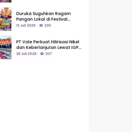
Saya Bukan Tipe Begitu, Belum
Pantas!
Duruka Suguhkan Ragam
Pangan Lokal di Festival
Liangkobhori, Dari Umbi Rebus
12 Juli 2026
230
hingga Tumpeng Beras Muna
PT Vale Perkuat Hilirisasi Nikel
dan Keberlanjutan Lewat IGP
Morowali
28 Juli 2026
207