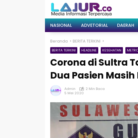
Langsung
ke
konten
NASIONAL
ADVETORIAL
DAERAH
Beranda
BERITA TERKINI
BERITA TERKINI
HEADLINE
KESEHATAN
METR
Corona di Sultra 
Dua Pasien Masih 
Admin
2 Min Baca
5 Mei 2020