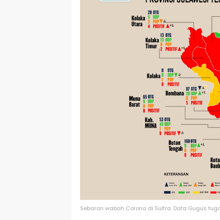
Sebaran wabah Corona di Sultra. Data Gugus tuga