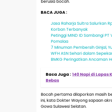
berusia bocah.
BACA JUGA :
Jasa Raharja Sultra Salurkan Rp
Korban Terbanyak
Petinggi MIND ID Sambangi PT V
Pomalaa
7 Minuman Pembersih Ginjal, Yu
WFH ASN Sehari dalam Sepeka
BMKG Peringatkan Ancaman He
Baca Juga :
140 Napi di Lapas
Bebas
Bocah pertama dilaporkan masih beru
ini, kata Dokter Wayong sapaan akrab,
Gowa Sulawesi Selatan.