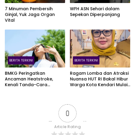
7 Minuman Pembersih
WFH ASN Sehari dalam
Ginjal, Yuk Jaga Organ
Sepekan Diperpanjang
Vital
BERITA TERKINI
BERITA TERKINI
BMKG Peringatkan
Ragam Lomba dan Atraksi
Ancaman Heatstroke,
Nuansa HUT RI Bakal Hibur
Kenali Tanda-Cara
Warga Kota Kendari Mulai
Penanganannya
9 Agustus
0
Article Rating