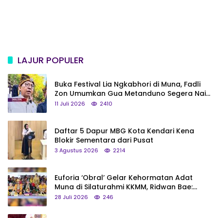
LAJUR POPULER
Buka Festival Lia Ngkabhori di Muna, Fadli
Zon Umumkan Gua Metanduno Segera Naik
Status Jadi Cagar Budaya Nasional
11 Juli 2026
2410
Daftar 5 Dapur MBG Kota Kendari Kena
Blokir Sementara dari Pusat
3 Agustus 2026
2214
Euforia ‘Obral’ Gelar Kehormatan Adat
Muna di Silaturahmi KKMM, Ridwan Bae:
Saya Bukan Tipe Begitu, Belum Pantas!
28 Juli 2026
246