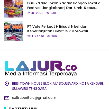
Duruka Suguhkan Ragam Pangan Lokal di
Festival Liangkobhori, Dari Umbi Rebus
hingga Tumpeng Beras Muna
12 Juli 2026
230
PT Vale Perkuat Hilirisasi Nikel dan
Keberlanjutan Lewat IGP Morowali
28 Juli 2026
206
BRIS TOWN HOUSE BLOK A17 BOULEVARD, KOTA KENDARI,
SULAWESI TENGGARA.
sultraberitaid@gmail.com
PARTNER LINK