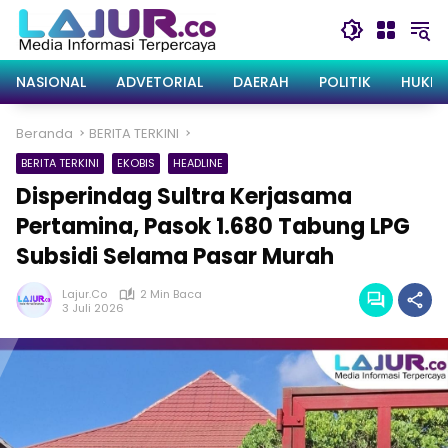
Langsung
ke
konten
NASIONAL
ADVETORIAL
DAERAH
POLITIK
HUKRI
Beranda
BERITA TERKINI
BERITA TERKINI
EKOBIS
HEADLINE
Disperindag Sultra Kerjasama
Pertamina, Pasok 1.680 Tabung LPG
Subsidi Selama Pasar Murah
Lajur.co
2 Min Baca
3 Juli 2026