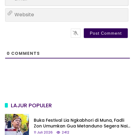
m
*
a
W
i
e
l
b
*
s
i
t
e
0
COMMENTS
LAJUR POPULER
Buka Festival Lia Ngkabhori di Muna, Fadli
Zon Umumkan Gua Metanduno Segera Naik
Status Jadi Cagar Budaya Nasional
11 Juli 2026
2412