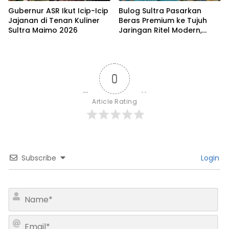
Gubernur ASR Ikut Icip-Icip
Bulog Sultra Pasarkan
Jajanan di Tenan Kuliner
Beras Premium ke Tujuh
Sultra Maimo 2026
Jaringan Ritel Modern,
Merek Anoa Sultra Paling
Diminati
0
Article Rating
Subscribe
Login
N
a
m
E
e