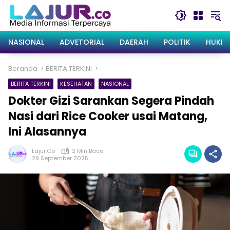
Langsung
ke
konten
NASIONAL
ADVETORIAL
DAERAH
POLITIK
HUKRI
Beranda
BERITA TERKINI
BERITA TERKINI
KESEHATAN
NASIONAL
Dokter Gizi Sarankan Segera Pindah
Nasi dari Rice Cooker usai Matang,
Ini Alasannya
Lajur.co
2 Min Baca
29 September 2025