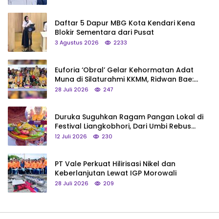
Daftar 5 Dapur MBG Kota Kendari Kena
Blokir Sementara dari Pusat
3 Agustus 2026
2233
Euforia ‘Obral’ Gelar Kehormatan Adat
Muna di Silaturahmi KKMM, Ridwan Bae:
Saya Bukan Tipe Begitu, Belum Pantas!
28 Juli 2026
247
Duruka Suguhkan Ragam Pangan Lokal di
Festival Liangkobhori, Dari Umbi Rebus
hingga Tumpeng Beras Muna
12 Juli 2026
230
PT Vale Perkuat Hilirisasi Nikel dan
Keberlanjutan Lewat IGP Morowali
28 Juli 2026
209