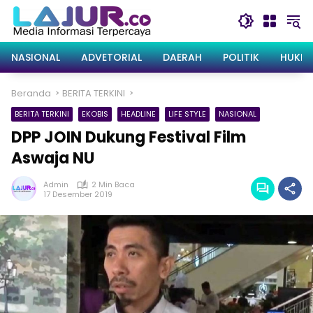
Langsung
ke
konten
NASIONAL
ADVETORIAL
DAERAH
POLITIK
HUKRI
Beranda
BERITA TERKINI
BERITA TERKINI
EKOBIS
HEADLINE
LIFE STYLE
NASIONAL
DPP JOIN Dukung Festival Film
Aswaja NU
Admin
2 Min Baca
17 Desember 2019