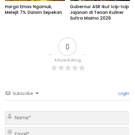
Harga Emas Ngamuk,
Gubernur ASR Ikut Icip-Icip
Melejit 7% Dalam Sepekan
Jajanan di Tenan Kuliner
Sultra Maimo 2026
0
Article Rating
Subscribe
Login
N
a
m
E
e