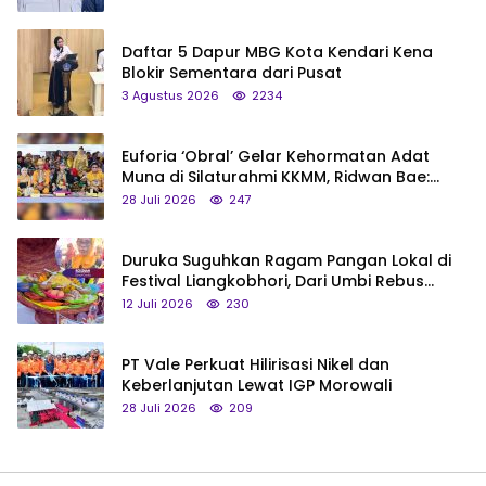
Daftar 5 Dapur MBG Kota Kendari Kena
Blokir Sementara dari Pusat
3 Agustus 2026
2234
Euforia ‘Obral’ Gelar Kehormatan Adat
Muna di Silaturahmi KKMM, Ridwan Bae:
Saya Bukan Tipe Begitu, Belum Pantas!
28 Juli 2026
247
Duruka Suguhkan Ragam Pangan Lokal di
Festival Liangkobhori, Dari Umbi Rebus
hingga Tumpeng Beras Muna
12 Juli 2026
230
PT Vale Perkuat Hilirisasi Nikel dan
Keberlanjutan Lewat IGP Morowali
28 Juli 2026
209