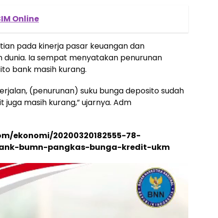
IM Online
tian pada kinerja pasar keuangan dan
 dunia. Ia sempat menyatakan penurunan
ito bank masih kurang.
berjalan, (penurunan) suku bunga deposito sudah
it juga masih kurang,” ujarnya. Adm
.com/ekonomi/20200320182555-78-
-bank-bumn-pangkas-bunga-kredit-ukm