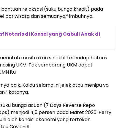
suk bantuan relaksasi (suku bunga kredit) pada
tel pariwisata dan semuanya,” imbuhnya.
f Notaris di Konsel yang Cabuli Anak di
rintah masih akan selektif terhadap historis
-masing UKM. Tak sembarang UKM dapat
MN itu.
a baik. Kalau selama ini jelek atau menipu ya
n,” katanya.
 suku bunga acuan (7 Days Reverse Repo
bps) menjadi 4,5 persen pada Maret 2020. Perry
hi oleh kondisi ekonomi yang tertekan
tau Covid-19.