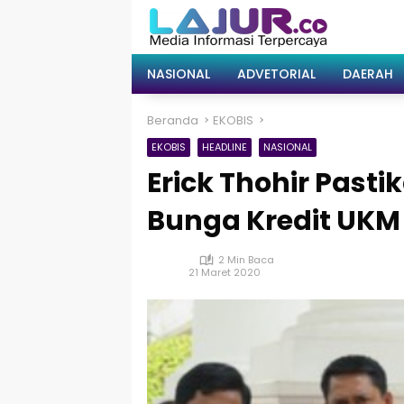
Langsung
ke
konten
NASIONAL
ADVETORIAL
DAERAH
Beranda
EKOBIS
EKOBIS
HEADLINE
NASIONAL
Erick Thohir Pas
Bunga Kredit UKM
2 Min Baca
21 Maret 2020