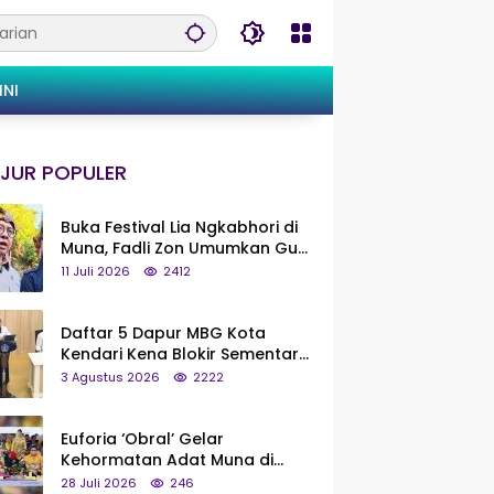
INI
JUR POPULER
Buka Festival Lia Ngkabhori di
Muna, Fadli Zon Umumkan Gua
Metanduno Segera Naik Status
11 Juli 2026
2412
Jadi Cagar Budaya Nasional
Daftar 5 Dapur MBG Kota
Kendari Kena Blokir Sementara
dari Pusat
3 Agustus 2026
2222
Euforia ‘Obral’ Gelar
Kehormatan Adat Muna di
Silaturahmi KKMM, Ridwan Bae:
28 Juli 2026
246