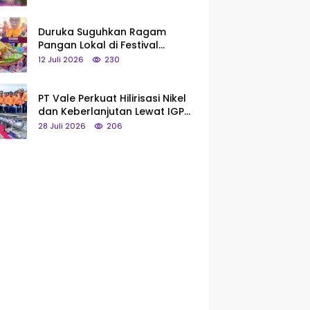
Saya Bukan Tipe Begitu, Belum
Pantas!
Duruka Suguhkan Ragam
Pangan Lokal di Festival
Liangkobhori, Dari Umbi Rebus
12 Juli 2026
230
hingga Tumpeng Beras Muna
PT Vale Perkuat Hilirisasi Nikel
dan Keberlanjutan Lewat IGP
Morowali
28 Juli 2026
206