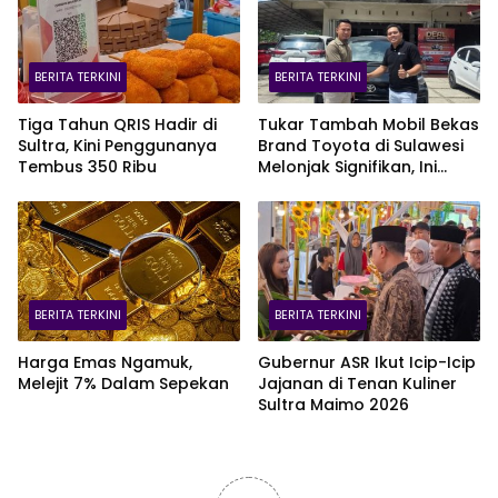
BERITA TERKINI
BERITA TERKINI
Tiga Tahun QRIS Hadir di
Tukar Tambah Mobil Bekas
Sultra, Kini Penggunanya
Brand Toyota di Sulawesi
Tembus 350 Ribu
Melonjak Signifikan, Ini
Varian Mobil Paling Laris!
BERITA TERKINI
BERITA TERKINI
Harga Emas Ngamuk,
Gubernur ASR Ikut Icip-Icip
Melejit 7% Dalam Sepekan
Jajanan di Tenan Kuliner
Sultra Maimo 2026