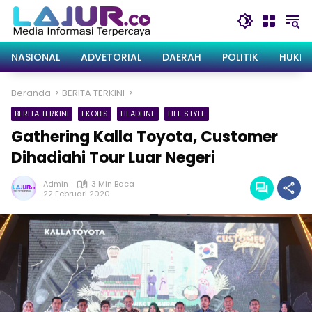
Langsung
ke
konten
NASIONAL
ADVETORIAL
DAERAH
POLITIK
HUKRI
Beranda
BERITA TERKINI
BERITA TERKINI
EKOBIS
HEADLINE
LIFE STYLE
Gathering Kalla Toyota, Customer
Dihadiahi Tour Luar Negeri
Admin
3 Min Baca
22 Februari 2020