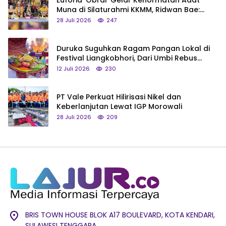
Muna di Silaturahmi KKMM, Ridwan Bae:
Saya Bukan Tipe Begitu, Belum Pantas!
28 Juli 2026
247
Duruka Suguhkan Ragam Pangan Lokal di
Festival Liangkobhori, Dari Umbi Rebus
hingga Tumpeng Beras Muna
12 Juli 2026
230
PT Vale Perkuat Hilirisasi Nikel dan
Keberlanjutan Lewat IGP Morowali
28 Juli 2026
209
BRIS TOWN HOUSE BLOK A17 BOULEVARD, KOTA KENDARI,
SULAWESI TENGGARA.