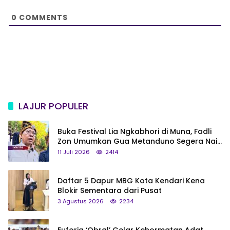
e
0
COMMENTS
LAJUR POPULER
Buka Festival Lia Ngkabhori di Muna, Fadli
Zon Umumkan Gua Metanduno Segera Naik
Status Jadi Cagar Budaya Nasional
11 Juli 2026
2414
Daftar 5 Dapur MBG Kota Kendari Kena
Blokir Sementara dari Pusat
3 Agustus 2026
2234
Euforia ‘Obral’ Gelar Kehormatan Adat