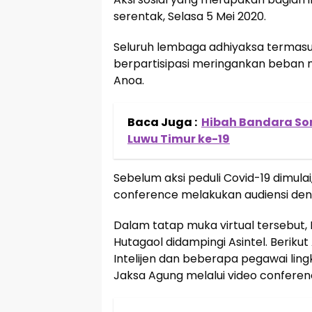
serentak, Selasa 5 Mei 2020.
Seluruh lembaga adhiyaksa termasuk K
berpartisipasi meringankan beban m
Anoa.
Baca Juga :
Hibah Bandara Sor
Luwu Timur ke-19
Sebelum aksi peduli Covid-19 dimulai
conference melakukan audiensi deng
Dalam tatap muka virtual tersebut, Ke
Hutagaol didampingi Asintel. Berikut
Intelijen dan beberapa pegawai lin
Jaksa Agung melalui video conferenc