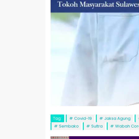
Tag:
Covid-19
Jaksa Agung
Sembako
Sultra
Wabah Cor