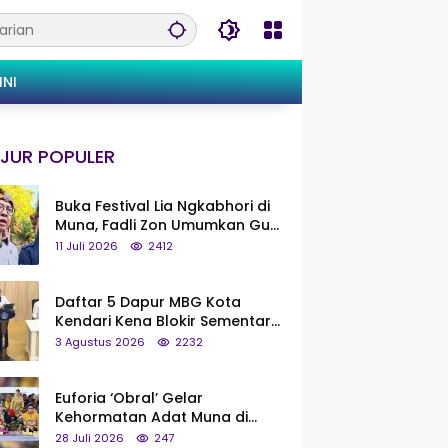
INI
JUR POPULER
Buka Festival Lia Ngkabhori di
Muna, Fadli Zon Umumkan Gua
Metanduno Segera Naik Status
11 Juli 2026
2412
Jadi Cagar Budaya Nasional
Daftar 5 Dapur MBG Kota
Kendari Kena Blokir Sementara
dari Pusat
3 Agustus 2026
2232
Euforia ‘Obral’ Gelar
Kehormatan Adat Muna di
Silaturahmi KKMM, Ridwan Bae:
28 Juli 2026
247