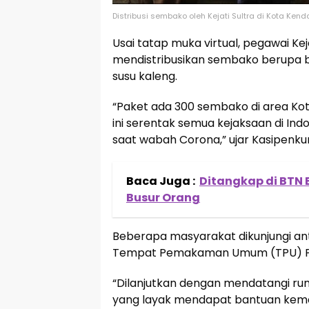
Distribusi sembako oleh Kejati Sultra di Kota Kenda
Usai tatap muka virtual, pegawai Ke
mendistribusikan sembako berupa be
susu kaleng.
“Paket ada 300 sembako di area Ko
ini serentak semua kejaksaan di I
saat wabah Corona,” ujar Kasipenku
Baca Juga :
Ditangkap di BTN 
Busur Orang
Beberapa masyarakat dikunjungi ant
Tempat Pemakaman Umum (TPU) Pu
“Dilanjutkan dengan mendatangi ru
yang layak mendapat bantuan kema