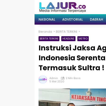
Langsung
ke
konten
NASIONAL
ADVETORIAL
DAERAH
Beranda
BERITA TERKINI
BERITA TERKINI
HEADLINE
METRO
Instruksi Jaksa A
Indonesia Serent
Termasuk Sultra !
Admin
2 Min Baca
5 Mei 2020