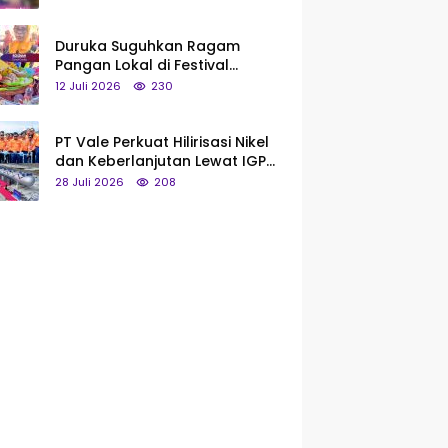
Saya Bukan Tipe Begitu, Belum
Pantas!
Duruka Suguhkan Ragam
Pangan Lokal di Festival
Liangkobhori, Dari Umbi Rebus
12 Juli 2026
230
hingga Tumpeng Beras Muna
PT Vale Perkuat Hilirisasi Nikel
dan Keberlanjutan Lewat IGP
Morowali
28 Juli 2026
208