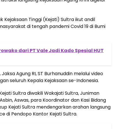
ejaksaan Tinggi (Kejati) Sultra ikut andil
asyarakat di tengah pandemi Covid 19 di Bumi
owako dari PT Vale Jadi Kado Spesial HUT
, Jaksa Agung RI, ST Burhanuddin melalui video
an seluruh Kepala Kejaksaan se-Indonesia.
jati Sultra diwakili Wakajati Sultra, Juniman
 Asbin, Aswas, para Koordinator dan Kasi Bidang
gkup Kejati Sultra mendengarkan arahan langsung
e di Pendopo Kantor Kejati Sultra.