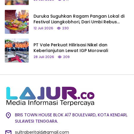
Duruka Suguhkan Ragam Pangan Lokal di
Festival Liangkobhori, Dari Umbi Rebus
hingga Tumpeng Beras Muna
12 Juli 2026
230
PT Vale Perkuat Hilirisasi Nikel dan
Keberlanjutan Lewat IGP Morowali
28 Juli 2026
209
BRIS TOWN HOUSE BLOK A17 BOULEVARD, KOTA KENDARI,
SULAWESI TENGGARA.
sultraberitaid@gmail.com