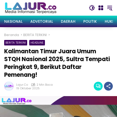
Langsung
ke
konten
NASIONAL
ADVETORIAL
DAERAH
POLITIK
HUKRI
Beranda
BERITA TERKINI
BERITA TERKINI
HEADLINE
Kalimantan Timur Juara Umum
STQH Nasional 2025, Sultra Tempati
Peringkat 9, Berikut Daftar
Pemenang!
Lajur.co
2 Min Baca
19 Oktober 2025