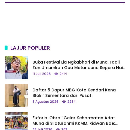
LAJUR POPULER
Buka Festival Lia Ngkabhori di Muna, Fadli
Zon Umumkan Gua Metanduno Segera Naik
Status Jadi Cagar Budaya Nasional
11 Juli 2026
2414
Daftar 5 Dapur MBG Kota Kendari Kena
Blokir Sementara dari Pusat
3 Agustus 2026
2234
Euforia ‘Obral’ Gelar Kehormatan Adat
Muna di Silaturahmi KKMM, Ridwan Bae:
Saya Bukan Tipe Begitu, Belum Pantas!
28 Juli 2026
247