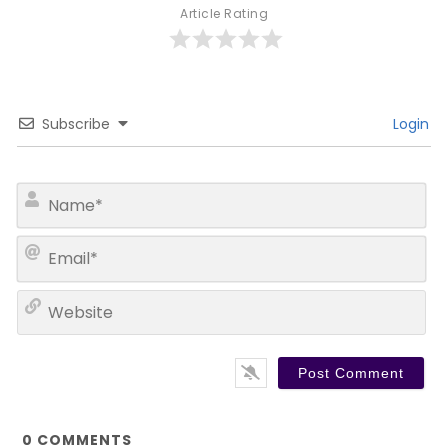
Article Rating
Subscribe
Login
N
a
m
E
e
m
*
a
W
i
e
l
b
*
s
i
t
e
0
COMMENTS