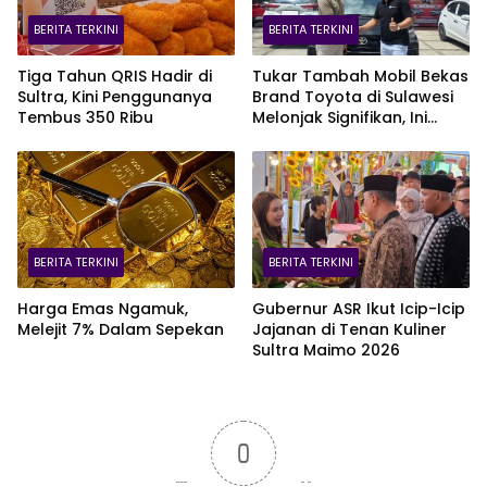
BERITA TERKINI
BERITA TERKINI
Tiga Tahun QRIS Hadir di
Tukar Tambah Mobil Bekas
Sultra, Kini Penggunanya
Brand Toyota di Sulawesi
Tembus 350 Ribu
Melonjak Signifikan, Ini
Varian Mobil Paling Laris!
BERITA TERKINI
BERITA TERKINI
Harga Emas Ngamuk,
Gubernur ASR Ikut Icip-Icip
Melejit 7% Dalam Sepekan
Jajanan di Tenan Kuliner
Sultra Maimo 2026
0