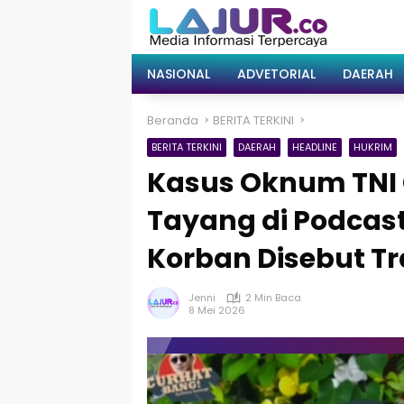
Langsung
ke
konten
NASIONAL
ADVETORIAL
DAERAH
Beranda
BERITA TERKINI
BERITA TERKINI
DAERAH
HEADLINE
HUKRIM
Kasus Oknum TNI C
Tayang di Podcas
Korban Disebut T
Jenni
2 Min Baca
8 Mei 2026