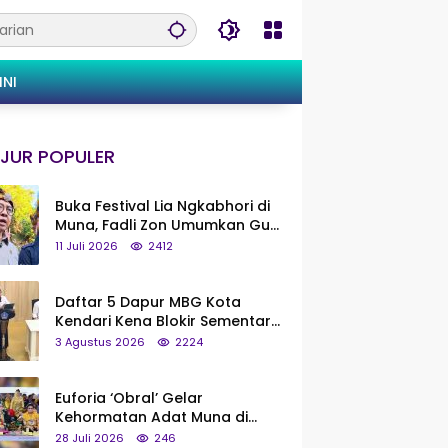
INI
JUR POPULER
Buka Festival Lia Ngkabhori di
Muna, Fadli Zon Umumkan Gua
Metanduno Segera Naik Status
11 Juli 2026
2412
Jadi Cagar Budaya Nasional
Daftar 5 Dapur MBG Kota
Kendari Kena Blokir Sementara
dari Pusat
3 Agustus 2026
2224
Euforia ‘Obral’ Gelar
Kehormatan Adat Muna di
Silaturahmi KKMM, Ridwan Bae:
28 Juli 2026
246