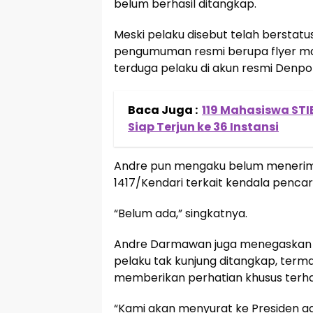
belum berhasil ditangkap.
Meski pelaku disebut telah berstatu
pengumuman resmi berupa flyer mau
terduga pelaku di akun resmi Denp
Baca Juga :
119 Mahasiswa STIE
Siap Terjun ke 36 Instansi
Andre pun mengaku belum menerima
1417/Kendari terkait kendala pencar
“Belum ada,” singkatnya.
Andre Darmawan juga menegaskan a
pelaku tak kunjung ditangkap, term
memberikan perhatian khusus terh
“Kami akan menyurat ke Presiden