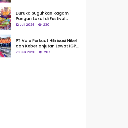
Saya Bukan Tipe Begitu, Belum
Pantas!
Duruka Suguhkan Ragam
Pangan Lokal di Festival
Liangkobhori, Dari Umbi Rebus
12 Juli 2026
230
hingga Tumpeng Beras Muna
PT Vale Perkuat Hilirisasi Nikel
dan Keberlanjutan Lewat IGP
Morowali
28 Juli 2026
207