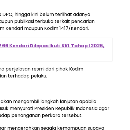
s DPO, hingga kini belum terlihat adanya
pun publikasi terbuka terkait pencarian
om Kendari maupun Kodim 1417/Kendari.
 66 Kendari Dilepas Ikuti KKL Tahap I 2026,
 penjelasan resmi dari pihak Kodim
ian terhadap pelaku.
kan mengambil langkah lanjutan apabila
asuk menyurati Presiden Republik Indonesia agar
adap penanganan perkara tersebut.
 agar mengerahkan segala kemampuan supaya