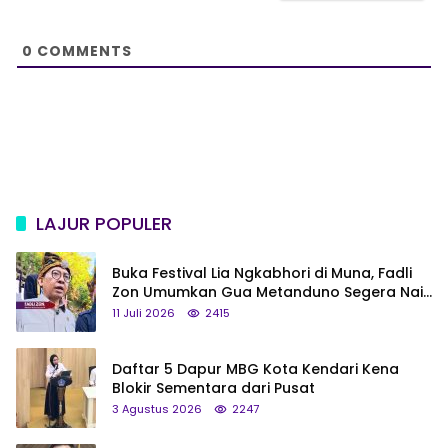
t
e
0
COMMENTS
LAJUR POPULER
Buka Festival Lia Ngkabhori di Muna, Fadli
Zon Umumkan Gua Metanduno Segera Naik
Status Jadi Cagar Budaya Nasional
11 Juli 2026
2415
Daftar 5 Dapur MBG Kota Kendari Kena
Blokir Sementara dari Pusat
3 Agustus 2026
2247