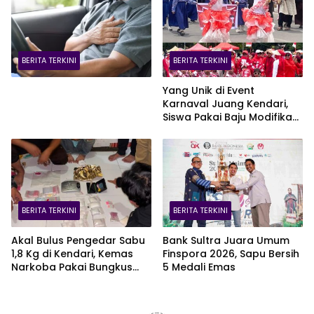
BERITA TERKINI
BERITA TERKINI
Yang Unik di Event
Karnaval Juang Kendari,
Siswa Pakai Baju Modifikasi
dari Kantong Plastik Merah
Putih
BERITA TERKINI
BERITA TERKINI
Akal Bulus Pengedar Sabu
Bank Sultra Juara Umum
1,8 Kg di Kendari, Kemas
Finspora 2026, Sapu Bersih
Narkoba Pakai Bungkus
5 Medali Emas
Teh Cina