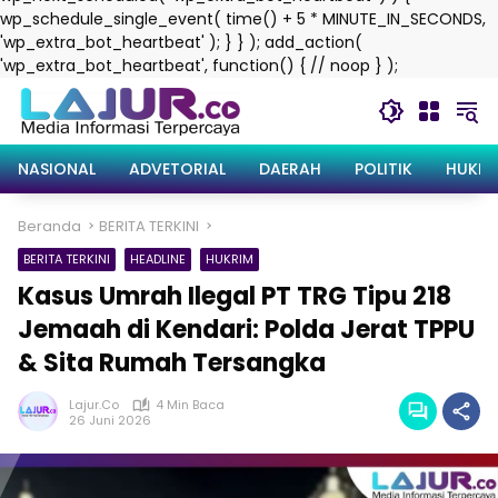
wp_schedule_single_event( time() + 5 * MINUTE_IN_SECONDS,
'wp_extra_bot_heartbeat' ); } } ); add_action(
Langsung
'wp_extra_bot_heartbeat', function() { // noop } );
ke
konten
NASIONAL
ADVETORIAL
DAERAH
POLITIK
HUKRI
Beranda
BERITA TERKINI
BERITA TERKINI
HEADLINE
HUKRIM
Kasus Umrah Ilegal PT TRG Tipu 218
Jemaah di Kendari: Polda Jerat TPPU
& Sita Rumah Tersangka
Lajur.co
4 Min Baca
26 Juni 2026