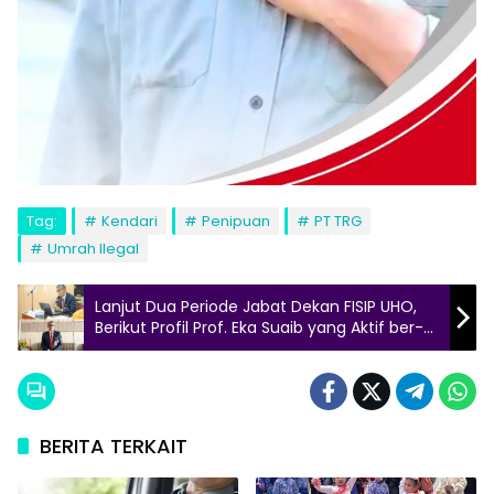
Tag:
Kendari
Penipuan
PT TRG
Umrah Ilegal
Lanjut Dua Periode Jabat Dekan FISIP UHO,
Berikut Profil Prof. Eka Suaib yang Aktif ber-
HMI
BERITA TERKAIT