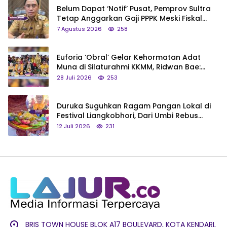
Belum Dapat ‘Notif’ Pusat, Pemprov Sultra
Tetap Anggarkan Gaji PPPK Meski Fiskal
Megap-Megap
7 Agustus 2026
258
Euforia ‘Obral’ Gelar Kehormatan Adat
Muna di Silaturahmi KKMM, Ridwan Bae:
Saya Bukan Tipe Begitu, Belum Pantas!
28 Juli 2026
253
Duruka Suguhkan Ragam Pangan Lokal di
Festival Liangkobhori, Dari Umbi Rebus
hingga Tumpeng Beras Muna
12 Juli 2026
231
BRIS TOWN HOUSE BLOK A17 BOULEVARD, KOTA KENDARI,