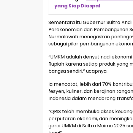
yang Siap Diaspal
Sementara itu Gubernur Sultra Andi 
Perekonomian dan Pembangunan Sek
Nurmalawati menegaskan pentingn
sebagai pilar pembangunan ekonom
“UMKM adalah denyut nadi ekonomi r
Rupiah karena setiap produk yang m
bangsa sendiri,” ucapnya.
Ia mencatat, lebih dari 70% kontribu
fesyen, kuliner, dan kerajinan tang
Indonesia dalam mendorong transfor
“QRIS telah membuka akses keuanga
perputaran ekonomi, dan meningkatk
gerai UMKM di Sultra Maimo 2025 sa
tunai”.