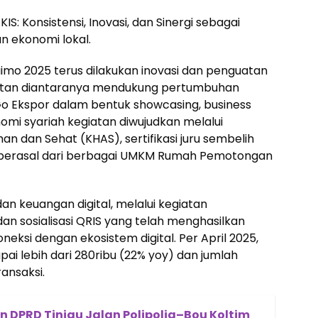
S: Konsistensi, Inovasi, dan Sinergi sebagai
 ekonomi lokal.
imo 2025 terus dilakukan inovasi dan penguatan
iatan diantaranya mendukung pertumbuhan
o Ekspor dalam bentuk showcasing, business
nomi syariah kegiatan diwujudkan melalui
n dan Sehat (KHAS), sertifikasi juru sembelih
g berasal dari berbagai UMKM Rumah Pemotongan
 keuangan digital, melalui kegiatan
n sosialisasi QRIS yang telah menghasilkan
ksi dengan ekosistem digital. Per April 2025,
ai lebih dari 280ribu (22% yoy) dan jumlah
ransaksi.
n DPRD Tinjau Jalan Polipolia–Bou Koltim