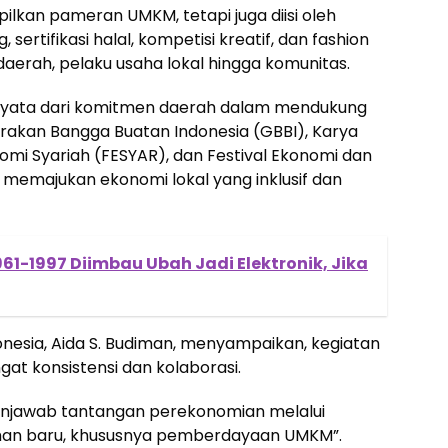
lkan pameran UMKM, tetapi juga diisi oleh
 sertifikasi halal, kompetisi kreatif, dan fashion
erah, pelaku usaha lokal hingga komunitas.
 nyata dari komitmen daerah dalam mendukung
 Gerakan Bangga Buatan Indonesia (GBBI), Karya
onomi Syariah (FESYAR), dan Festival Ekonomi dan
memajukan ekonomi lokal yang inklusif dan
961-1997 Diimbau Ubah Jadi Elektronik, Jika
esia, Aida S. Budiman, menyampaikan, kegiatan
t konsistensi dan kolaborasi.
menjawab tantangan perekonomian melalui
n baru, khususnya pemberdayaan UMKM”.