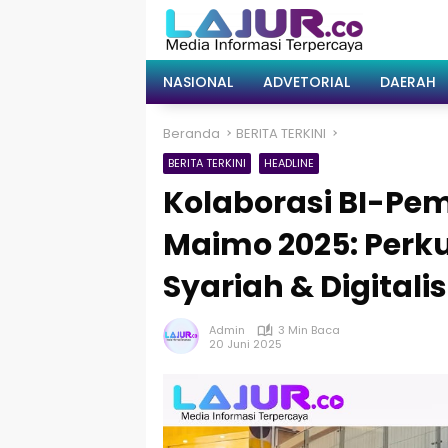
Langsung
ke
konten
NASIONAL
ADVETORIAL
DAERAH
Beranda
BERITA TERKINI
BERITA TERKINI
HEADLINE
Kolaborasi BI-Pem
Maimo 2025: Perk
Syariah & Digitalis
Admin
3 Min Baca
20 Juni 2025