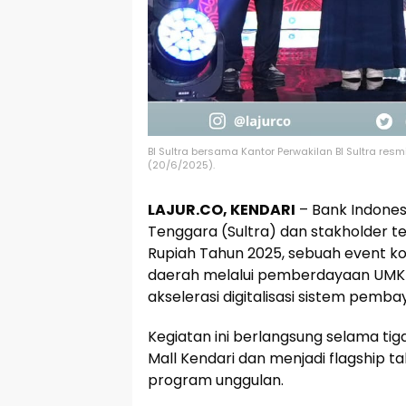
BI Sultra bersama Kantor Perwakilan BI Sultra re
(20/6/2025).
LAJUR.CO, KENDARI
– Bank Indones
Tenggara (Sultra) dan stakholder t
Rupiah Tahun 2025, sebuah event 
daerah melalui pemberdayaan UMK
akselerasi digitalisasi sistem pemba
Kegiatan ini berlangsung selama tiga 
Mall Kendari dan menjadi flagship 
program unggulan.