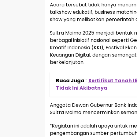
Acara tersebut tidak hanya menampi
talkshow edukatif, business matching,
show yang melibatkan pemerintah da
Sultra Maimo 2025 menjadi bentuk
berbagai inisiatif nasional seperti
Kreatif Indonesia (KKI), Festival Ek
Keuangan Digital, dengan semangat 
berkelanjutan.
Baca Juga :
Sertifikat Tanah 1
Tidak Ini Akibatnya
Anggota Dewan Gubernur Bank Indon
Sultra Maimo mencerminkan semanga
“Kegiatan ini adalah upaya untuk 
pengembangan sumber pertumbuha