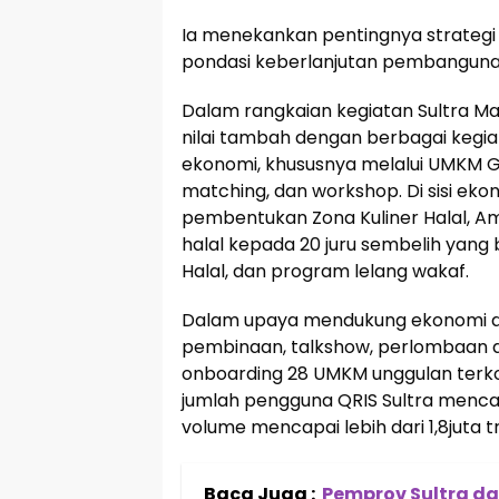
Ia menekankan pentingnya strategi KI
pondasi keberlanjutan pembangunan
Dalam rangkaian kegiatan Sultra Ma
nilai tambah dengan berbagai keg
ekonomi, khususnya melalui UMKM G
matching, dan workshop. Di sisi eko
pembentukan Zona Kuliner Halal, Ama
halal kepada 20 juru sembelih yan
Halal, dan program lelang wakaf.
Dalam upaya mendukung ekonomi dan
pembinaan, talkshow, perlombaan da
onboarding 28 UMKM unggulan terkone
jumlah pengguna QRIS Sultra mencap
volume mencapai lebih dari 1,8juta t
Baca Juga :
Pemprov Sultra da