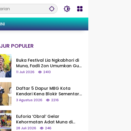
INI
JUR POPULER
Buka Festival Lia Ngkabhori di
Muna, Fadli Zon Umumkan Gua
Metanduno Segera Naik Status
11 Juli 2026
2410
Jadi Cagar Budaya Nasional
Daftar 5 Dapur MBG Kota
Kendari Kena Blokir Sementara
dari Pusat
3 Agustus 2026
2216
Euforia ‘Obral’ Gelar
Kehormatan Adat Muna di
Silaturahmi KKMM, Ridwan Bae:
28 Juli 2026
246