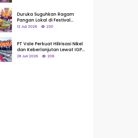
Saya Bukan Tipe Begitu, Belum
Pantas!
Duruka Suguhkan Ragam
Pangan Lokal di Festival
Liangkobhori, Dari Umbi Rebus
12 Juli 2026
230
hingga Tumpeng Beras Muna
PT Vale Perkuat Hilirisasi Nikel
dan Keberlanjutan Lewat IGP
Morowali
28 Juli 2026
206