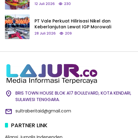
hingga Tumpeng Beras Muna
12 Juli 2026
230
PT Vale Perkuat Hilirisasi Nikel dan
Keberlanjutan Lewat IGP Morowali
28 Juli 2026
209
BRIS TOWN HOUSE BLOK A17 BOULEVARD, KOTA KENDARI,
SULAWESI TENGGARA.
sultraberitaid@gmail.com
PARTNER LINK
Aliansi Jurnalis Independen