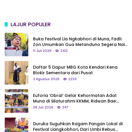
LAJUR POPULER
Buka Festival Lia Ngkabhori di Muna, Fadli
Zon Umumkan Gua Metanduno Segera Naik
Status Jadi Cagar Budaya Nasional
11 Juli 2026
2412
Daftar 5 Dapur MBG Kota Kendari Kena
Blokir Sementara dari Pusat
3 Agustus 2026
2233
Euforia ‘Obral’ Gelar Kehormatan Adat
Muna di Silaturahmi KKMM, Ridwan Bae:
Saya Bukan Tipe Begitu, Belum Pantas!
28 Juli 2026
247
Duruka Suguhkan Ragam Pangan Lokal di
Festival Liangkobhori, Dari Umbi Rebus