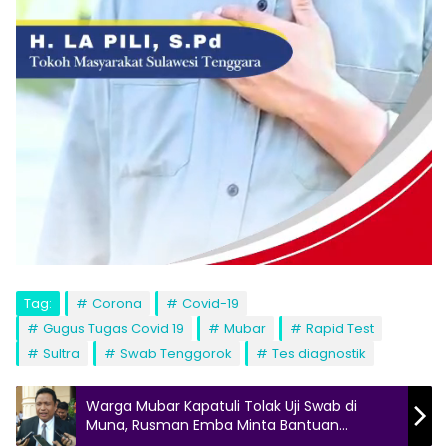
Tag:
Corona
Covid-19
Gugus Tugas Covid 19
Mubar
Rapid Test
Sultra
Swab Tenggorok
Tes diagnostik
Warga Mubar Kapatuli Tolak Uji Swab di
Muna, Rusman Emba Minta Bantuan
Gubernur !