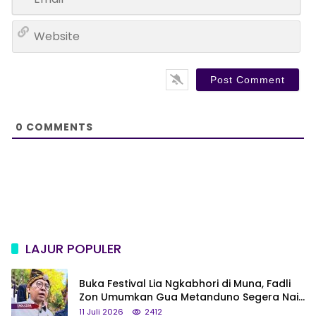
m
*
a
W
i
e
l
b
*
s
i
t
e
0
COMMENTS
LAJUR POPULER
Buka Festival Lia Ngkabhori di Muna, Fadli
Zon Umumkan Gua Metanduno Segera Naik
Status Jadi Cagar Budaya Nasional
11 Juli 2026
2412