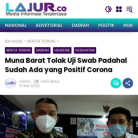
Langsung
ke
konten
NASIONAL
ADVETORIAL
DAERAH
POLITIK
HUKRI
Beranda
BERITA TERKINI
BERITA TERKINI
DAERAH
HEADLINE
KESEHATAN
Muna Barat Tolak Uji Swab Padahal
Sudah Ada yang Positif Corona
Admin
4 Min Baca
15 Mei 2020