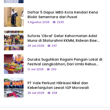
Daftar 5 Dapur MBG Kota Kendari Kena
Blokir Sementara dari Pusat
3 Agustus 2026
2230
Euforia ‘Obral’ Gelar Kehormatan Adat
Muna di Silaturahmi KKMM, Ridwan Bae:
Saya Bukan Tipe Begitu, Belum Pantas!
28 Juli 2026
247
Duruka Suguhkan Ragam Pangan Lokal di
Festival Liangkobhori, Dari Umbi Rebus
hingga Tumpeng Beras Muna
12 Juli 2026
230
PT Vale Perkuat Hilirisasi Nikel dan
Keberlanjutan Lewat IGP Morowali
28 Juli 2026
208