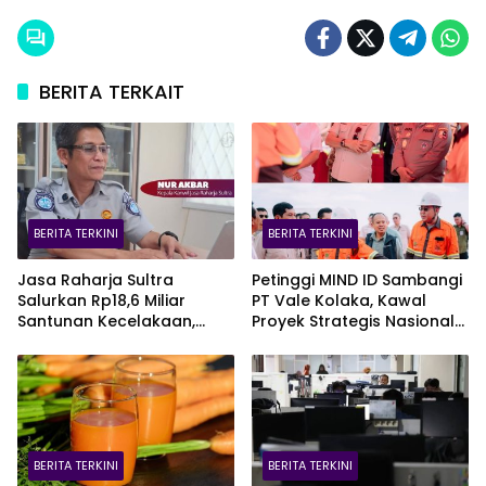
BERITA TERKAIT
BERITA TERKINI
BERITA TERKINI
Jasa Raharja Sultra
Petinggi MIND ID Sambangi
Salurkan Rp18,6 Miliar
PT Vale Kolaka, Kawal
Santunan Kecelakaan,
Proyek Strategis Nasional
Pelajar Jadi Korban
Blok Pomalaa
Terbanyak
BERITA TERKINI
BERITA TERKINI