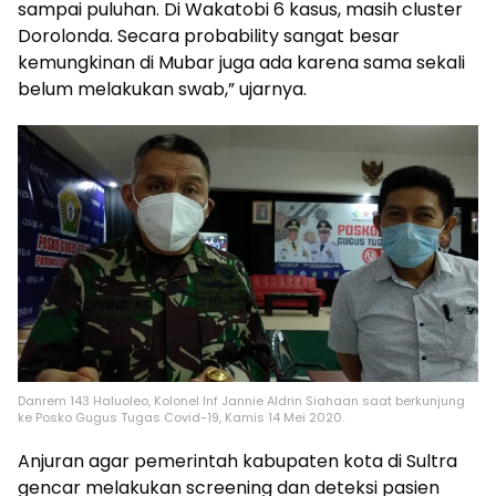
sampai puluhan. Di Wakatobi 6 kasus, masih cluster
Dorolonda. Secara probability sangat besar
kemungkinan di Mubar juga ada karena sama sekali
belum melakukan swab,” ujarnya.
Danrem 143 Haluoleo, Kolonel Inf Jannie Aldrin Siahaan saat berkunjung
ke Posko Gugus Tugas Covid-19, Kamis 14 Mei 2020.
Anjuran agar pemerintah kabupaten kota di Sultra
gencar melakukan screening dan deteksi pasien