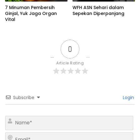
7 Minuman Pembersih
WFH ASN Sehari dalam
Ginjal, Yuk Jaga Organ
Sepekan Diperpanjang
Vital
0
Article Rating
Subscribe
Login
N
a
m
E
e