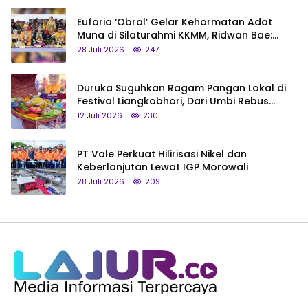
Euforia ‘Obral’ Gelar Kehormatan Adat
Muna di Silaturahmi KKMM, Ridwan Bae:
Saya Bukan Tipe Begitu, Belum Pantas!
28 Juli 2026
247
Duruka Suguhkan Ragam Pangan Lokal di
Festival Liangkobhori, Dari Umbi Rebus
hingga Tumpeng Beras Muna
12 Juli 2026
230
PT Vale Perkuat Hilirisasi Nikel dan
Keberlanjutan Lewat IGP Morowali
28 Juli 2026
209