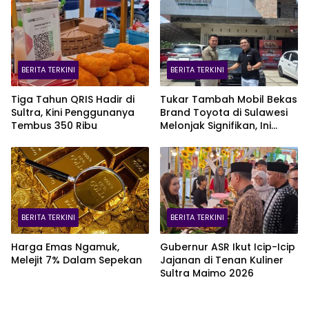
BERITA TERKINI
BERITA TERKINI
Tiga Tahun QRIS Hadir di
Tukar Tambah Mobil Bekas
Sultra, Kini Penggunanya
Brand Toyota di Sulawesi
Tembus 350 Ribu
Melonjak Signifikan, Ini
Varian Mobil Paling Laris!
BERITA TERKINI
BERITA TERKINI
Harga Emas Ngamuk,
Gubernur ASR Ikut Icip-Icip
Melejit 7% Dalam Sepekan
Jajanan di Tenan Kuliner
Sultra Maimo 2026