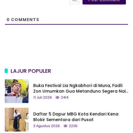
i
t
e
0
COMMENTS
LAJUR POPULER
Buka Festival Lia Ngkabhori di Muna, Fadli
Zon Umumkan Gua Metanduno Segera Naik
Status Jadi Cagar Budaya Nasional
11 Juli 2026
2414
Daftar 5 Dapur MBG Kota Kendari Kena
Blokir Sementara dari Pusat
3 Agustus 2026
2236