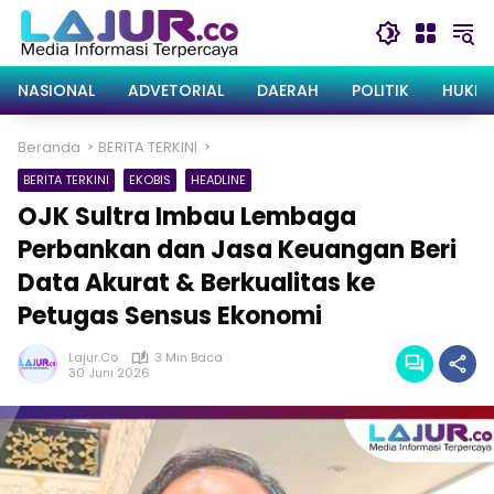
Langsung
ke
konten
NASIONAL
ADVETORIAL
DAERAH
POLITIK
HUKRI
Beranda
BERITA TERKINI
BERITA TERKINI
EKOBIS
HEADLINE
OJK Sultra Imbau Lembaga
Perbankan dan Jasa Keuangan Beri
Data Akurat & Berkualitas ke
Petugas Sensus Ekonomi
Lajur.co
3 Min Baca
30 Juni 2026