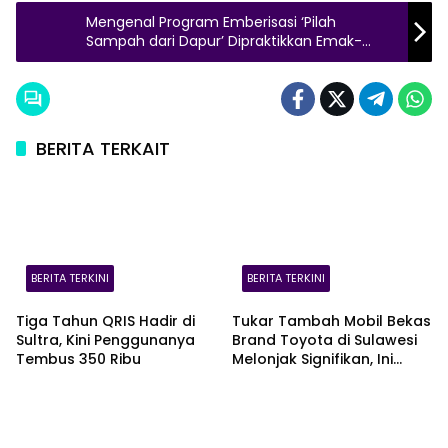
Mengenal Program Emberisasi ‘Pilah
Sampah dari Dapur’ Dipraktikkan Emak-
emak Kompleks Karyawan PT Vale Sorowako
BERITA TERKAIT
BERITA TERKINI
BERITA TERKINI
Tiga Tahun QRIS Hadir di
Tukar Tambah Mobil Bekas
Sultra, Kini Penggunanya
Brand Toyota di Sulawesi
Tembus 350 Ribu
Melonjak Signifikan, Ini
Varian Mobil Paling Laris!