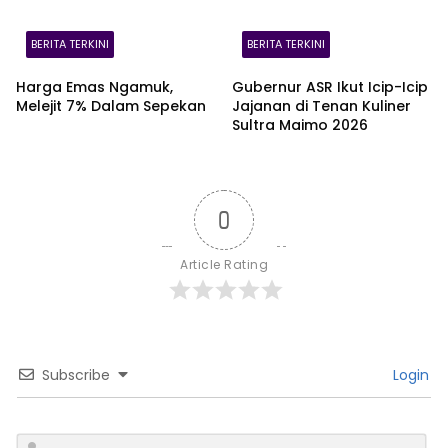
BERITA TERKINI
BERITA TERKINI
Harga Emas Ngamuk,
Gubernur ASR Ikut Icip-Icip
Melejit 7% Dalam Sepekan
Jajanan di Tenan Kuliner
Sultra Maimo 2026
0
Article Rating
Subscribe
Login
N