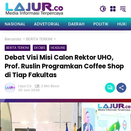
Langsung
ke
konten
NASIONAL
ADVETORIAL
DAERAH
POLITIK
HUKRI
Beranda
BERITA TERKINI
BERITA TERKINI
EKOBIS
HEADLINE
Debat Visi Misi Calon Rektor UHO,
Prof. Ruslin Programkan Coffee Shop
di Tiap Fakultas
Lajur.co
2 Min Baca
30 Juni 2026