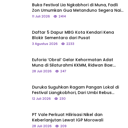
Buka Festival Lia Ngkabhori di Muna, Fadli
Zon Umumkan Gua Metanduno Segera Naik
Status Jadi Cagar Budaya Nasional
11 Juli 2026
2414
Daftar 5 Dapur MBG Kota Kendari Kena
Blokir Sementara dari Pusat
3 Agustus 2026
2233
Euforia ‘Obral’ Gelar Kehormatan Adat
Muna di Silaturahmi KKMM, Ridwan Bae:
Saya Bukan Tipe Begitu, Belum Pantas!
28 Juli 2026
247
Duruka Suguhkan Ragam Pangan Lokal di
Festival Liangkobhori, Dari Umbi Rebus
hingga Tumpeng Beras Muna
12 Juli 2026
230
PT Vale Perkuat Hilirisasi Nikel dan
Keberlanjutan Lewat IGP Morowali
28 Juli 2026
209