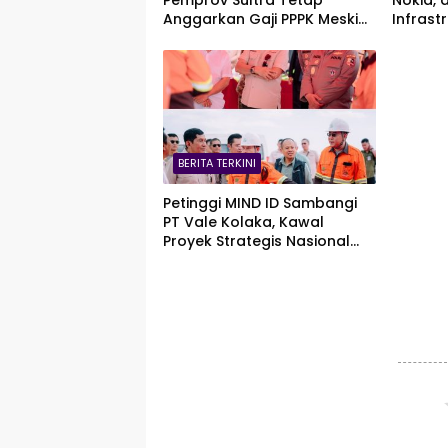
Anggarkan Gaji PPPK Meski
Infrast
Fiskal Megap-Megap
Asia T
Zankor
BERITA TERKINI
Petinggi MIND ID Sambangi
PT Vale Kolaka, Kawal
Proyek Strategis Nasional
Blok Pomalaa