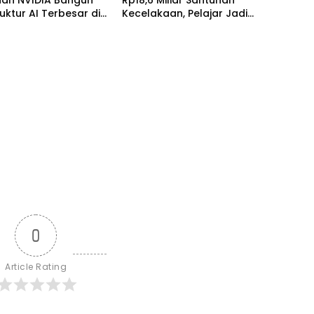
ruktur AI Terbesar di
Kecelakaan, Pelajar Jadi
enggara Lewat
Korban Terbanyak
e
0
Article Rating