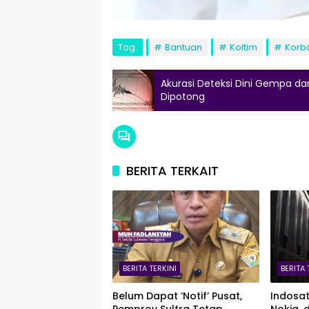
Tag:
Bantuan
Koltim
Korb
Akurasi Deteksi Dini Gempa 
Dipotong
BERITA TERKAIT
BERITA TERKINI
BERITA 
Belum Dapat ‘Notif’ Pusat,
Indosa
Pemprov Sultra Tetap
Nokia, 