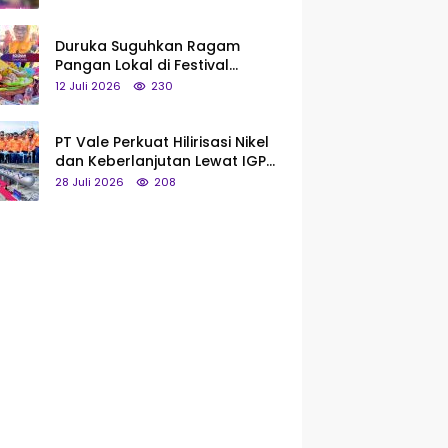
Saya Bukan Tipe Begitu, Belum
Pantas!
Duruka Suguhkan Ragam
Pangan Lokal di Festival
Liangkobhori, Dari Umbi Rebus
12 Juli 2026
230
hingga Tumpeng Beras Muna
PT Vale Perkuat Hilirisasi Nikel
dan Keberlanjutan Lewat IGP
Morowali
28 Juli 2026
208