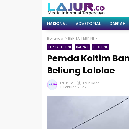
Langsung
ke
konten
NASIONAL
ADVETORIAL
DAERAH
Beranda
BERITA TERKINI
BERITA TERKINI
DAERAH
HEADLINE
Pemda Koltim Ban
Beliung Lalolae
Lajur.co
1 Min Baca
11 Februari 2025