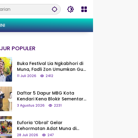
INI
JUR POPULER
Buka Festival Lia Ngkabhori di
Muna, Fadli Zon Umumkan Gua
Metanduno Segera Naik Status
11 Juli 2026
2412
Jadi Cagar Budaya Nasional
Daftar 5 Dapur MBG Kota
Kendari Kena Blokir Sementara
dari Pusat
3 Agustus 2026
2231
Euforia ‘Obral’ Gelar
Kehormatan Adat Muna di
Silaturahmi KKMM, Ridwan Bae:
28 Juli 2026
247