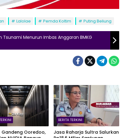
an
Lalolae
Pemda Koltim
Puting Beliung
dan Tsunami Menurun Imbas Anggaran BMKG
TERKINI
BERITA TERKINI
t Gandeng Ooredoo,
Jasa Raharja Sultra Salurkan
dan NVIDIA Bangun
Rp18,6 Miliar Santunan