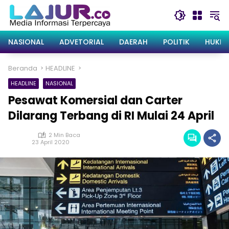
Langsung
ke
konten
NASIONAL
ADVETORIAL
DAERAH
POLITIK
HUKRI
Beranda
HEADLINE
HEADLINE
NASIONAL
Pesawat Komersial dan Carter
Dilarang Terbang di RI Mulai 24 April
2 Min Baca
23 April 2020