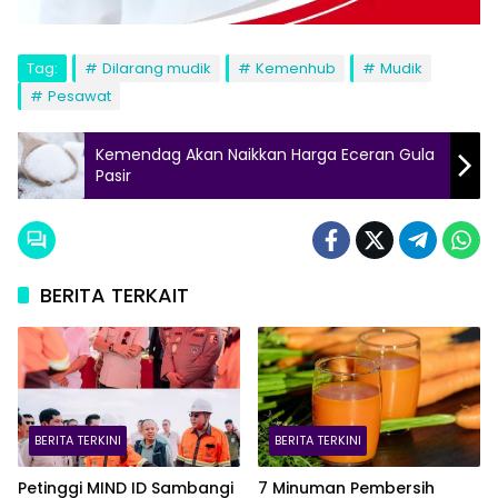
Tag:
Dilarang mudik
Kemenhub
Mudik
Pesawat
Kemendag Akan Naikkan Harga Eceran Gula
Pasir
BERITA TERKAIT
BERITA TERKINI
BERITA TERKINI
Petinggi MIND ID Sambangi
7 Minuman Pembersih