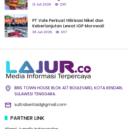
hingga Tumpeng Beras Muna
12 Juli 2026
230
PT Vale Perkuat Hilirisasi Nikel dan
Keberlanjutan Lewat IGP Morowali
28 Juli 2026
207
BRIS TOWN HOUSE BLOK A17 BOULEVARD, KOTA KENDARI,
SULAWESI TENGGARA.
sultraberitaid@gmail.com
PARTNER LINK
Aliansi Jurnalis Independen