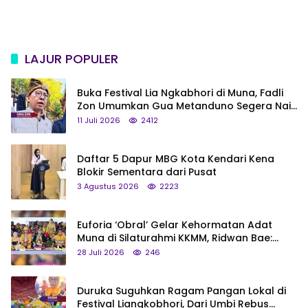
LAJUR POPULER
Buka Festival Lia Ngkabhori di Muna, Fadli
Zon Umumkan Gua Metanduno Segera Naik
Status Jadi Cagar Budaya Nasional
11 Juli 2026
2412
Daftar 5 Dapur MBG Kota Kendari Kena
Blokir Sementara dari Pusat
3 Agustus 2026
2223
Euforia ‘Obral’ Gelar Kehormatan Adat
Muna di Silaturahmi KKMM, Ridwan Bae:
Saya Bukan Tipe Begitu, Belum Pantas!
28 Juli 2026
246
Duruka Suguhkan Ragam Pangan Lokal di
Festival Liangkobhori, Dari Umbi Rebus