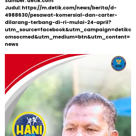
Sumber: detik.com
Judul: https://m.detik.com/news/berita/d-
4988630/pesawat-komersial-dan-carter-
dilarang-terbang-di-ri-mulai-24-april?
utm_source=facebook&utm_campaign=detikc
omsocmed&utm_medium=btn&utm_content=
news