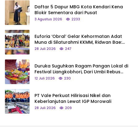
Daftar 5 Dapur MBG Kota Kendari Kena
Blokir Sementara dari Pusat
3 Agustus 2026
2233
Euforia ‘Obral’ Gelar Kehormatan Adat
Muna di Silaturahmi KKMM, Ridwan Bae:
Saya Bukan Tipe Begitu, Belum Pantas!
28 Juli 2026
247
Duruka Suguhkan Ragam Pangan Lokal di
Festival Liangkobhori, Dari Umbi Rebus
hingga Tumpeng Beras Muna
12 Juli 2026
230
PT Vale Perkuat Hilirisasi Nikel dan
Keberlanjutan Lewat IGP Morowali
28 Juli 2026
209