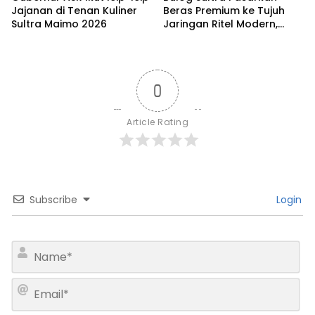
Jajanan di Tenan Kuliner
Beras Premium ke Tujuh
Sultra Maimo 2026
Jaringan Ritel Modern,
Merek Anoa Sultra Paling
Diminati
0
Article Rating
Subscribe
Login
N
a
m
E
e
m
*
a