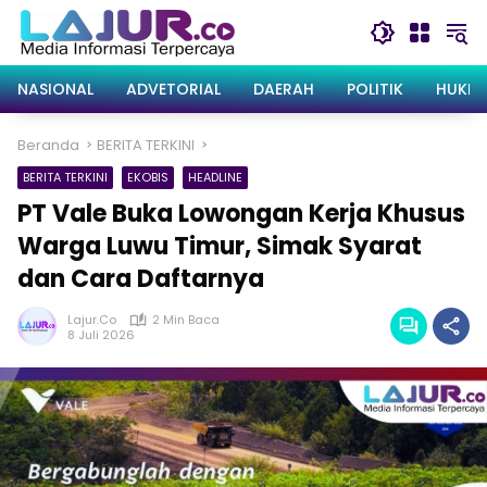
Langsung
ke
konten
NASIONAL
ADVETORIAL
DAERAH
POLITIK
HUKRI
Beranda
BERITA TERKINI
BERITA TERKINI
EKOBIS
HEADLINE
PT Vale Buka Lowongan Kerja Khusus
Warga Luwu Timur, Simak Syarat
dan Cara Daftarnya
Lajur.co
2 Min Baca
8 Juli 2026