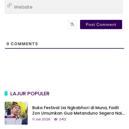
W
i
e
l
b
*
s
i
t
e
0
COMMENTS
LAJUR POPULER
Buka Festival Lia Ngkabhori di Muna, Fadli
Zon Umumkan Gua Metanduno Segera Naik
Status Jadi Cagar Budaya Nasional
11 Juli 2026
2412