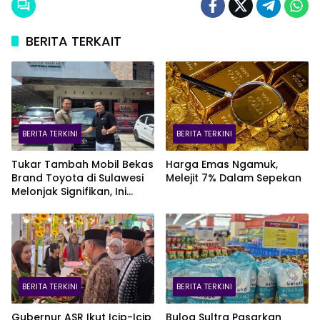
BERITA TERKAIT
BERITA TERKINI
BERITA TERKINI
Tukar Tambah Mobil Bekas
Harga Emas Ngamuk,
Brand Toyota di Sulawesi
Melejit 7% Dalam Sepekan
Melonjak Signifikan, Ini
Varian Mobil Paling Laris!
BERITA TERKINI
BERITA TERKINI
Gubernur ASR Ikut Icip-Icip
Bulog Sultra Pasarkan