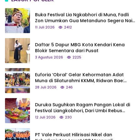
Buka Festival Lia Ngkabhori di Muna, Fadli
Zon Umumkan Gua Metanduno Segera Naik
Status Jadi Cagar Budaya Nasional
11 Juli 2026
2412
Daftar 5 Dapur MBG Kota Kendari Kena
Blokir Sementara dari Pusat
3 Agustus 2026
2225
Euforia ‘Obral’ Gelar Kehormatan Adat
Muna di Silaturahmi KKMM, Ridwan Bae:
Saya Bukan Tipe Begitu, Belum Pantas!
28 Juli 2026
246
Duruka Suguhkan Ragam Pangan Lokal di
Festival Liangkobhori, Dari Umbi Rebus
hingga Tumpeng Beras Muna
12 Juli 2026
230
PT Vale Perkuat Hilirisasi Nikel dan