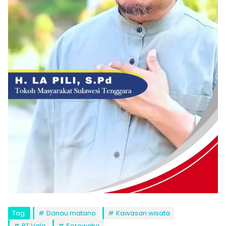
Tag:
Danau matano
Kawasan wisata
PT Vale
Sorowako