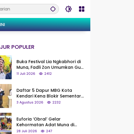
INI
JUR POPULER
Buka Festival Lia Ngkabhori di
Muna, Fadli Zon Umumkan Gua
Metanduno Segera Naik Status
11 Juli 2026
2412
Jadi Cagar Budaya Nasional
Daftar 5 Dapur MBG Kota
Kendari Kena Blokir Sementara
dari Pusat
3 Agustus 2026
2232
Euforia ‘Obral’ Gelar
Kehormatan Adat Muna di
Silaturahmi KKMM, Ridwan Bae:
28 Juli 2026
247