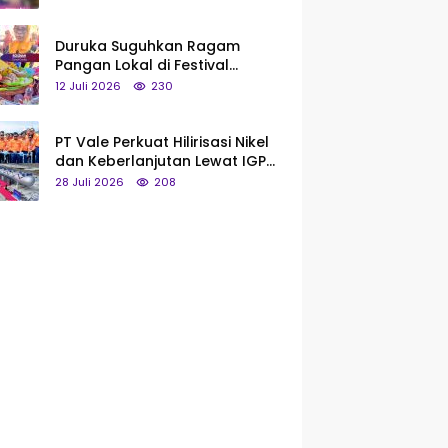
Saya Bukan Tipe Begitu, Belum
Pantas!
Duruka Suguhkan Ragam
Pangan Lokal di Festival
Liangkobhori, Dari Umbi Rebus
12 Juli 2026
230
hingga Tumpeng Beras Muna
PT Vale Perkuat Hilirisasi Nikel
dan Keberlanjutan Lewat IGP
Morowali
28 Juli 2026
208