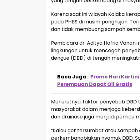
yang tengah berkembang di masya
Karena saat ini wilayah Kolaka kerap
pada PHBS di musim penghujan. Ter
dan tidak membuang sampah semb
Pembicara dr. Aditya Hafria Vanan
lingkungan untuk mencegah penyeb
dengue (DBD) di tengah meningkatn
Baca Juga :
Promo Hari Kartini
Perempuan Dapat Oli Gratis
Menurutnya, faktor penyebab DBD ti
masyarakat dalam menjaga kebersi
dan drainase juga menjadi pemicu 
“Kalau got tersumbat atau sampah
perkembangbiakan nyamuk DBD. S