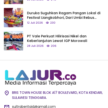
Duruka Suguhkan Ragam Pangan Lokal di
Festival Liangkobhori, Dari Umbi Rebus
hingga Tumpeng Beras Muna
12 Juli 2026
230
PT Vale Perkuat Hilirisasi Nikel dan
Keberlanjutan Lewat IGP Morowali
28 Juli 2026
206
BRIS TOWN HOUSE BLOK A17 BOULEVARD, KOTA KENDARI,
SULAWESI TENGGARA.
sultraberitaid@gmail.com