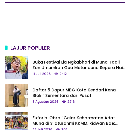
LAJUR POPULER
Buka Festival Lia Ngkabhori di Muna, Fadli
Zon Umumkan Gua Metanduno Segera Naik
Status Jadi Cagar Budaya Nasional
11 Juli 2026
2412
Daftar 5 Dapur MBG Kota Kendari Kena
Blokir Sementara dari Pusat
3 Agustus 2026
2216
Euforia ‘Obral’ Gelar Kehormatan Adat
Muna di Silaturahmi KKMM, Ridwan Bae:
Saya Bukan Tipe Begitu, Belum Pantas!
28 Juli 2026
246