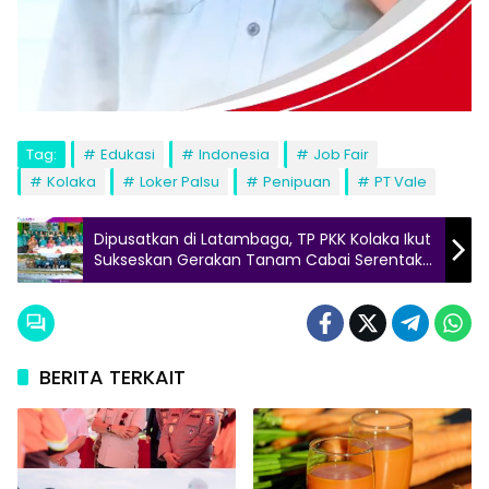
Tag:
Edukasi
Indonesia
Job Fair
Kolaka
Loker Palsu
Penipuan
PT Vale
Dipusatkan di Latambaga, TP PKK Kolaka Ikut
Sukseskan Gerakan Tanam Cabai Serentak
se-Indonesia
BERITA TERKAIT