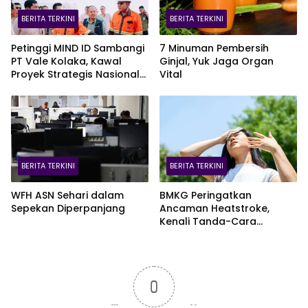
BERITA TERKINI
BERITA TERKINI
Petinggi MIND ID Sambangi
7 Minuman Pembersih
PT Vale Kolaka, Kawal
Ginjal, Yuk Jaga Organ
Proyek Strategis Nasional
Vital
Blok Pomalaa
BERITA TERKINI
BERITA TERKINI
WFH ASN Sehari dalam
BMKG Peringatkan
Sepekan Diperpanjang
Ancaman Heatstroke,
Kenali Tanda-Cara
Penanganannya
0