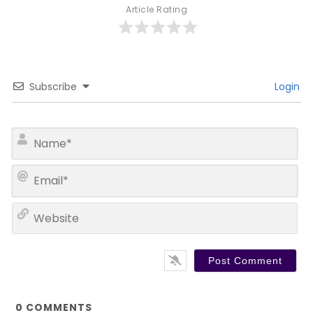
Article Rating
Subscribe
Login
N
a
m
E
e
m
*
a
W
i
e
l
b
*
s
i
t
e
0
COMMENTS