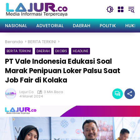
Langsung
ke
konten
NASIONAL
ADVETORIAL
DAERAH
POLITIK
HUKRI
Beranda
BERITA TERKINI
BERITA TERKINI
DAERAH
EKOBIS
HEADLINE
PT Vale Indonesia Edukasi Soal
Marak Penipuan Loker Palsu Saat
Job Fair di Kolaka
Lajur.co
3 Min Baca
4 Maret 2024