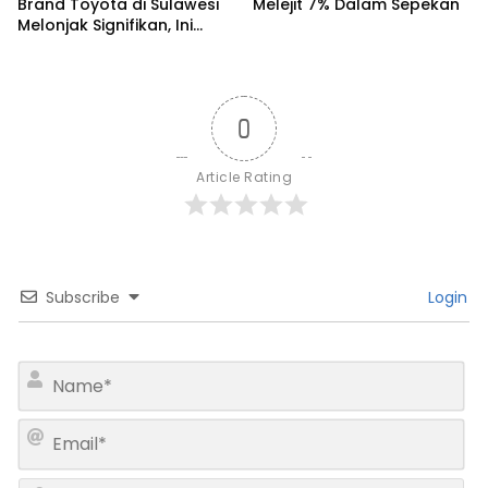
Brand Toyota di Sulawesi
Melejit 7% Dalam Sepekan
Melonjak Signifikan, Ini
Varian Mobil Paling Laris!
0
Article Rating
Subscribe
Login
N
a
m
E
e
m
*
a
W