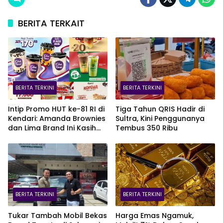
BERITA TERKAIT
BERITA TERKINI
BERITA TERKINI
Intip Promo HUT ke-81 RI di
Tiga Tahun QRIS Hadir di
Kendari: Amanda Brownies
Sultra, Kini Penggunanya
dan Lima Brand Ini Kasih
Tembus 350 Ribu
Diskon Gede!
BERITA TERKINI
BERITA TERKINI
Tukar Tambah Mobil Bekas
Harga Emas Ngamuk,