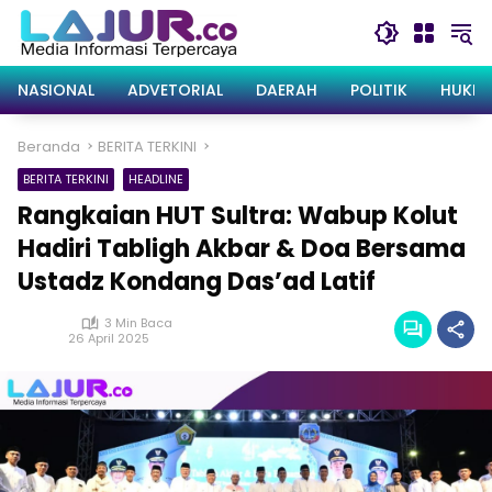
Langsung
ke
konten
NASIONAL
ADVETORIAL
DAERAH
POLITIK
HUKRI
Beranda
BERITA TERKINI
BERITA TERKINI
HEADLINE
Rangkaian HUT Sultra: Wabup Kolut
Hadiri Tabligh Akbar & Doa Bersama
Ustadz Kondang Das’ad Latif
3 Min Baca
26 April 2025