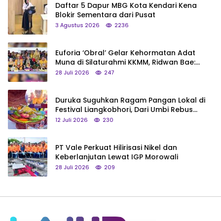
Daftar 5 Dapur MBG Kota Kendari Kena
Blokir Sementara dari Pusat
3 Agustus 2026
2236
Euforia ‘Obral’ Gelar Kehormatan Adat
Muna di Silaturahmi KKMM, Ridwan Bae:
Saya Bukan Tipe Begitu, Belum Pantas!
28 Juli 2026
247
Duruka Suguhkan Ragam Pangan Lokal di
Festival Liangkobhori, Dari Umbi Rebus
hingga Tumpeng Beras Muna
12 Juli 2026
230
PT Vale Perkuat Hilirisasi Nikel dan
Keberlanjutan Lewat IGP Morowali
28 Juli 2026
209