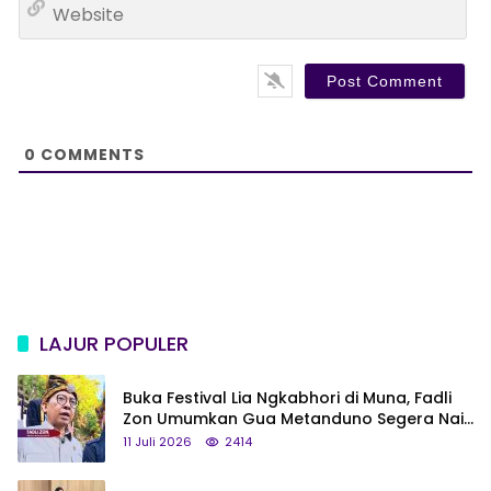
i
e
l
b
*
s
i
t
e
0
COMMENTS
LAJUR POPULER
Buka Festival Lia Ngkabhori di Muna, Fadli
Zon Umumkan Gua Metanduno Segera Naik
Status Jadi Cagar Budaya Nasional
11 Juli 2026
2414