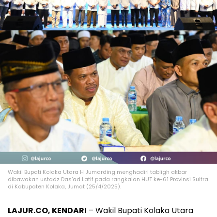
Wakil Bupati Kolaka Utara H Jumarding menghadiri tabligh akbar
dibawakan ustadz Das’ad Latif pada rangkaian HUT ke-61 Provinsi Sultra
di Kabupaten Kolaka, Jumat (25/4/2025).
LAJUR.CO, KENDARI
– Wakil Bupati Kolaka Utara