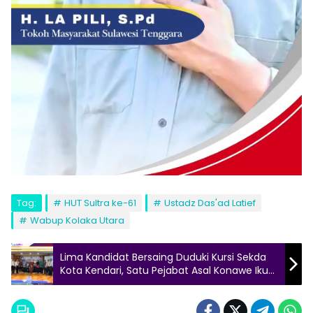
Tag:
HUT Sultra ke-61
Ustadz Das'ad Latief
Wabup Kolaka Utara
Lima Kandidat Bersaing Duduki Kursi Sekda
Kota Kendari, Satu Pejabat Asal Konawe Ikut
Nimbrung