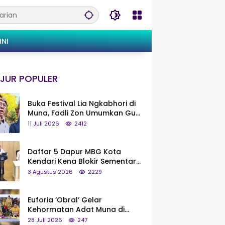
INI
JUR POPULER
Buka Festival Lia Ngkabhori di
Muna, Fadli Zon Umumkan Gua
Metanduno Segera Naik Status
11 Juli 2026
2412
Jadi Cagar Budaya Nasional
Daftar 5 Dapur MBG Kota
Kendari Kena Blokir Sementara
dari Pusat
3 Agustus 2026
2229
Euforia ‘Obral’ Gelar
Kehormatan Adat Muna di
Silaturahmi KKMM, Ridwan Bae:
28 Juli 2026
247