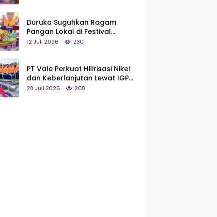
Saya Bukan Tipe Begitu, Belum
Pantas!
Duruka Suguhkan Ragam
Pangan Lokal di Festival
Liangkobhori, Dari Umbi Rebus
12 Juli 2026
230
hingga Tumpeng Beras Muna
PT Vale Perkuat Hilirisasi Nikel
dan Keberlanjutan Lewat IGP
Morowali
28 Juli 2026
208