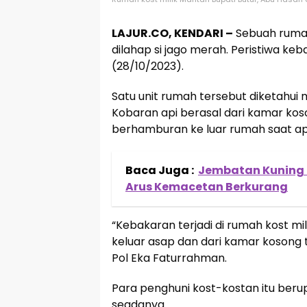
LAJUR.CO, KENDARI –
Sebuah rumah
dilahap si jago merah. Peristiwa keba
(28/10/2023).
Satu unit rumah tersebut diketahui 
Kobaran api berasal dari kamar kos
berhamburan ke luar rumah saat a
Baca Juga :
Jembatan Kuning P
Arus Kemacetan Berkurang
“Kebakaran terjadi di rumah kost mi
keluar asap dan dari kamar kosong 
Pol Eka Faturrahman.
Para penghuni kost-kostan itu be
seadanya.