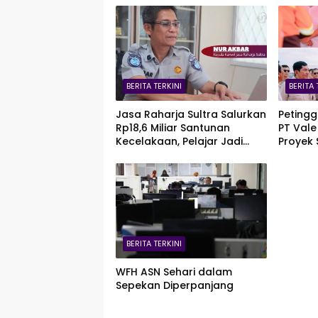
BERITA TERKINI
BERITA 
Jasa Raharja Sultra Salurkan
Petingg
Rp18,6 Miliar Santunan
PT Vale
Kecelakaan, Pelajar Jadi
Proyek 
Korban Terbanyak
Blok P
BERITA TERKINI
WFH ASN Sehari dalam
Sepekan Diperpanjang