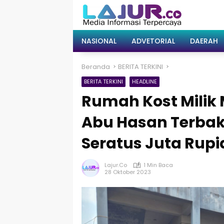
Langsung
ke
konten
NASIONAL
ADVETORIAL
DAERAH
Beranda
BERITA TERKINI
BERITA TERKINI
HEADLINE
Rumah Kost Milik
Abu Hasan Terbak
Seratus Juta Rupi
Lajur.co
1 Min Baca
28 Oktober 2023