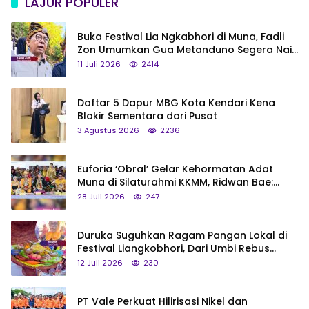
LAJUR POPULER
Buka Festival Lia Ngkabhori di Muna, Fadli
Zon Umumkan Gua Metanduno Segera Naik
Status Jadi Cagar Budaya Nasional
11 Juli 2026
2414
Daftar 5 Dapur MBG Kota Kendari Kena
Blokir Sementara dari Pusat
3 Agustus 2026
2236
Euforia ‘Obral’ Gelar Kehormatan Adat
Muna di Silaturahmi KKMM, Ridwan Bae:
Saya Bukan Tipe Begitu, Belum Pantas!
28 Juli 2026
247
Duruka Suguhkan Ragam Pangan Lokal di
Festival Liangkobhori, Dari Umbi Rebus
hingga Tumpeng Beras Muna
12 Juli 2026
230
PT Vale Perkuat Hilirisasi Nikel dan