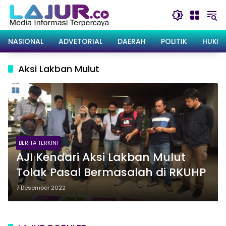
Langsung
ke
konten
NASIONAL
ADVETORIAL
DAERAH
POLITIK
HUKRI
Aksi Lakban Mulut
BERITA TERKINI
AJI Kendari Aksi Lakban Mulut
Tolak Pasal Bermasalah di RKUHP
7 Desember 2022