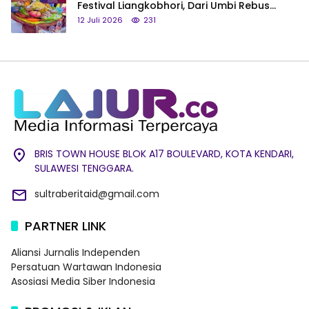
Festival Liangkobhori, Dari Umbi Rebus
hingga Tumpeng Beras Muna
12 Juli 2026
231
BRIS TOWN HOUSE BLOK A17 BOULEVARD, KOTA KENDARI,
SULAWESI TENGGARA.
sultraberitaid@gmail.com
PARTNER LINK
Aliansi Jurnalis Independen
Persatuan Wartawan Indonesia
Asosiasi Media Siber Indonesia