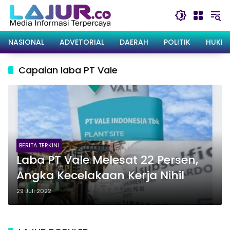
Langsung
ke
konten
NASIONAL
ADVETORIAL
DAERAH
POLITIK
HUKRI
Capaian laba PT Vale
BERITA TERKINI
Laba PT Vale Melesat 22 Persen,
Angka Kecelakaan Kerja Nihil
29 Juli 2022