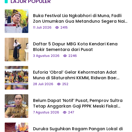
LAJUR POPULER
Buka Festival Lia Ngkabhori di Muna, Fadli
Zon Umumkan Gua Metanduno Segera Naik
Status Jadi Cagar Budaya Nasional
11 Juli 2026
2415
Daftar 5 Dapur MBG Kota Kendari Kena
Blokir Sementara dari Pusat
3 Agustus 2026
2246
Euforia ‘Obral’ Gelar Kehormatan Adat
Muna di Silaturahmi KKMM, Ridwan Bae:
Saya Bukan Tipe Begitu, Belum Pantas!
28 Juli 2026
252
Belum Dapat ‘Notif’ Pusat, Pemprov Sultra
Tetap Anggarkan Gaji PPPK Meski Fiskal
Megap-Megap
7 Agustus 2026
247
Duruka Suguhkan Ragam Pangan Lokal di