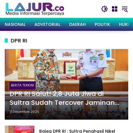
Langsung
ke
konten
NASIONAL
ADVETORIAL
DAERAH
POLITIK
HUKRI
DPR RI
BERITA TERKINI
DPR RI Salut! 2,8 Juta Jiwa di
Sultra Sudah Tercover Jaminan
Kesehatan Nasional, Lampaui
11 Desember 2025
Standar UHC
Baleg DPR RI : Sultra Penghasil Nikel