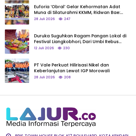
Euforia ‘Obral’ Gelar Kehormatan Adat
Muna di Silaturahmi KKMM, Ridwan Bae:
Saya Bukan Tipe Begitu, Belum Pantas!
28 Juli 2026
247
Duruka Suguhkan Ragam Pangan Lokal di
Festival Liangkobhori, Dari Umbi Rebus
hingga Tumpeng Beras Muna
12 Juli 2026
230
PT Vale Perkuat Hilirisasi Nikel dan
Keberlanjutan Lewat IGP Morowali
28 Juli 2026
208
BRIS TOWN HOUSE BLOK A17 BOULEVARD, KOTA KENDARI,