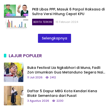
PKB Libas PPP, Masuk 6 Parpol Raksasa di
Sultra Versi Hitung Cepat KPU
BERITA TERKINI
16 Februari 2024
Selengkapnya
LAJUR POPULER
Buka Festival Lia Ngkabhori di Muna, Fadli
Zon Umumkan Gua Metanduno Segera Naik
Status Jadi Cagar Budaya Nasional
11 Juli 2026
2412
Daftar 5 Dapur MBG Kota Kendari Kena
Blokir Sementara dari Pusat
3 Agustus 2026
2230