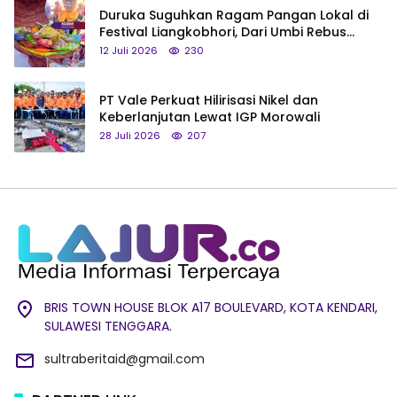
Duruka Suguhkan Ragam Pangan Lokal di
Festival Liangkobhori, Dari Umbi Rebus
hingga Tumpeng Beras Muna
12 Juli 2026
230
PT Vale Perkuat Hilirisasi Nikel dan
Keberlanjutan Lewat IGP Morowali
28 Juli 2026
207
BRIS TOWN HOUSE BLOK A17 BOULEVARD, KOTA KENDARI,
SULAWESI TENGGARA.
sultraberitaid@gmail.com