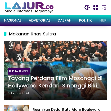
Langsung
ke
konten
NASIONAL
ADVETORIAL
DAERAH
POLITIK
HUKRI
Makanan Khas Sultra
BERITA TERKINI
Tayang Perdana Film Mosonggi di
Hollywood Kendari: Sinonggi Bikin
Lengket, Tawa Penonton ‘Pecah’
5 Januari 2024
Resmikan Kedai Ratu Alam Boulevard,