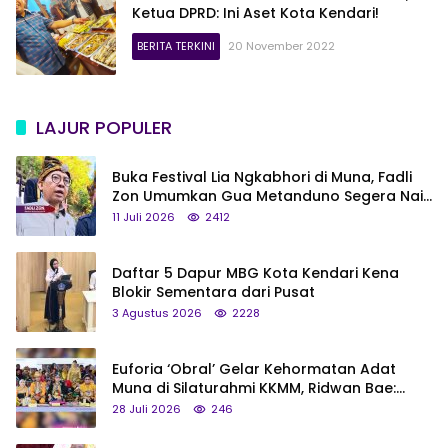
Ketua DPRD: Ini Aset Kota Kendari!
BERITA TERKINI
20 November 2022
LAJUR POPULER
Buka Festival Lia Ngkabhori di Muna, Fadli
Zon Umumkan Gua Metanduno Segera Naik
Status Jadi Cagar Budaya Nasional
11 Juli 2026
2412
Daftar 5 Dapur MBG Kota Kendari Kena
Blokir Sementara dari Pusat
3 Agustus 2026
2228
Euforia ‘Obral’ Gelar Kehormatan Adat
Muna di Silaturahmi KKMM, Ridwan Bae:
Saya Bukan Tipe Begitu, Belum Pantas!
28 Juli 2026
246