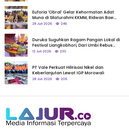
Euforia ‘Obral’ Gelar Kehormatan Adat
Muna di Silaturahmi KKMM, Ridwan Bae:
Saya Bukan Tipe Begitu, Belum Pantas!
28 Juli 2026
246
Duruka Suguhkan Ragam Pangan Lokal di
Festival Liangkobhori, Dari Umbi Rebus
hingga Tumpeng Beras Muna
12 Juli 2026
230
PT Vale Perkuat Hilirisasi Nikel dan
Keberlanjutan Lewat IGP Morowali
28 Juli 2026
206