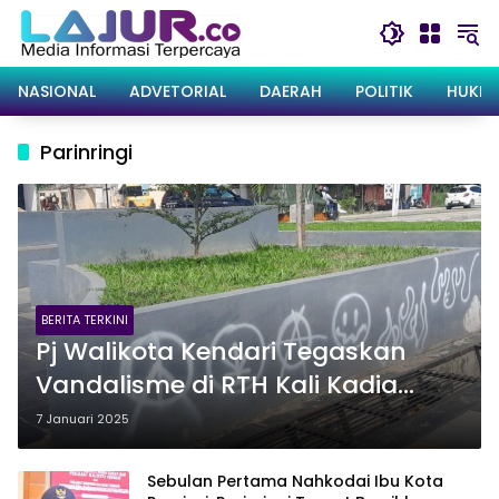
Langsung
ke
konten
NASIONAL
ADVETORIAL
DAERAH
POLITIK
HUKRI
Parinringi
BERITA TERKINI
Pj Walikota Kendari Tegaskan
Vandalisme di RTH Kali Kadia
Harus Dihentikan
7 Januari 2025
Sebulan Pertama Nahkodai Ibu Kota