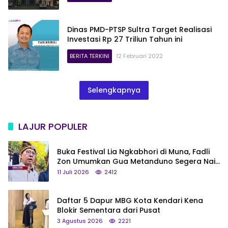
Dinas PMD-PTSP Sultra Target Realisasi
Investasi Rp 27 Triliun Tahun ini
BERITA TERKINI
12 Februari 2022
Selengkapnya
LAJUR POPULER
Buka Festival Lia Ngkabhori di Muna, Fadli
Zon Umumkan Gua Metanduno Segera Naik
Status Jadi Cagar Budaya Nasional
11 Juli 2026
2412
Daftar 5 Dapur MBG Kota Kendari Kena
Blokir Sementara dari Pusat
3 Agustus 2026
2221