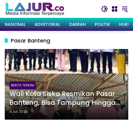
Langsung
ke
konten
NASIONAL
ADVETORIAL
DAERAH
POLITIK
HUKRI
Pasar Banteng
BERITA TERKINI
Wali Kota Siska Resmikan Pasar
Banteng, Bisa Tampung Hingga
250 Pedagang
9 Juli 2026