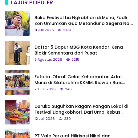
LAJUR POPULER
Buka Festival Lia Ngkabhori di Muna, Fadli
Zon Umumkan Gua Metanduno Segera Naik
Status Jadi Cagar Budaya Nasional
11 Juli 2026
2410
Daftar 5 Dapur MBG Kota Kendari Kena
Blokir Sementara dari Pusat
3 Agustus 2026
2215
Euforia ‘Obral’ Gelar Kehormatan Adat
Muna di Silaturahmi KKMM, Ridwan Bae:
Saya Bukan Tipe Begitu, Belum Pantas!
28 Juli 2026
246
Duruka Suguhkan Ragam Pangan Lokal di
Festival Liangkobhori, Dari Umbi Rebus
hingga Tumpeng Beras Muna
12 Juli 2026
230
PT Vale Perkuat Hilirisasi Nikel dan