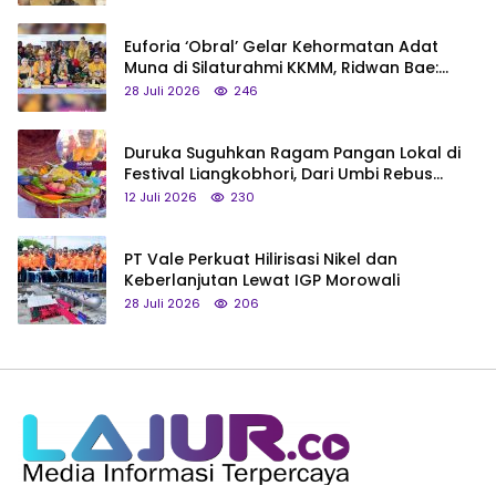
Euforia ‘Obral’ Gelar Kehormatan Adat
Muna di Silaturahmi KKMM, Ridwan Bae:
Saya Bukan Tipe Begitu, Belum Pantas!
28 Juli 2026
246
Duruka Suguhkan Ragam Pangan Lokal di
Festival Liangkobhori, Dari Umbi Rebus
hingga Tumpeng Beras Muna
12 Juli 2026
230
PT Vale Perkuat Hilirisasi Nikel dan
Keberlanjutan Lewat IGP Morowali
28 Juli 2026
206