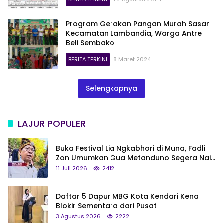
Program Gerakan Pangan Murah Sasar
Kecamatan Lambandia, Warga Antre
Beli Sembako
BERITA TERKINI
8 Maret 2024
Selengkapnya
LAJUR POPULER
Buka Festival Lia Ngkabhori di Muna, Fadli
Zon Umumkan Gua Metanduno Segera Naik
Status Jadi Cagar Budaya Nasional
11 Juli 2026
2412
Daftar 5 Dapur MBG Kota Kendari Kena
Blokir Sementara dari Pusat
3 Agustus 2026
2222