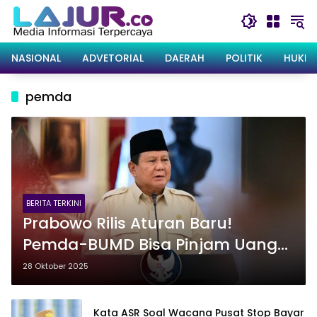
Langsung
ke
konten
NASIONAL
ADVETORIAL
DAERAH
POLITIK
HUKRI
pemda
BERITA TERKINI
Prabowo Rilis Aturan Baru!
Pemda-BUMD Bisa Pinjam Uang
ke Pusat
28 Oktober 2025
Kata ASR Soal Wacana Pusat Stop Bayar