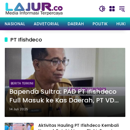
Langsung
ke
konten
NASIONAL
ADVETORIAL
DAERAH
POLITIK
HUKRI
PT Ifishdeco
BERITA TERKINI
Bapenda Sultra: PAD PT Ifishdeco
Full Masuk ke Kas Daerah, PT VDNI
dan PT OSS Paling Bandel
14 Juli 2025
Aktivitas Hauling PT Ifishdeco Kembali