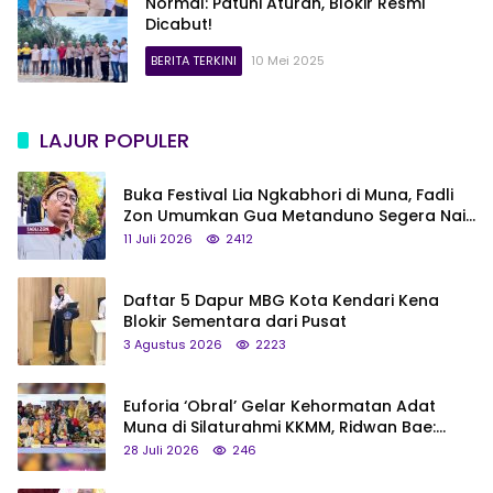
Normal: Patuhi Aturan, Blokir Resmi
Dicabut!
BERITA TERKINI
10 Mei 2025
LAJUR POPULER
Buka Festival Lia Ngkabhori di Muna, Fadli
Zon Umumkan Gua Metanduno Segera Naik
Status Jadi Cagar Budaya Nasional
11 Juli 2026
2412
Daftar 5 Dapur MBG Kota Kendari Kena
Blokir Sementara dari Pusat
3 Agustus 2026
2223
Euforia ‘Obral’ Gelar Kehormatan Adat
Muna di Silaturahmi KKMM, Ridwan Bae:
Saya Bukan Tipe Begitu, Belum Pantas!
28 Juli 2026
246