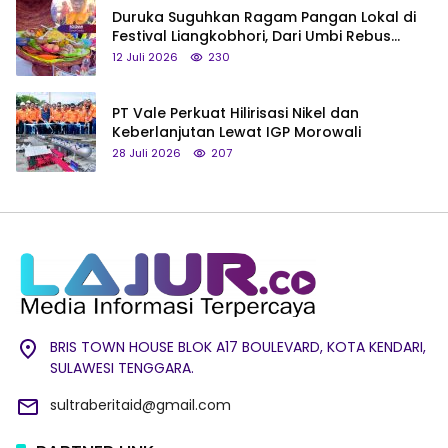
Duruka Suguhkan Ragam Pangan Lokal di
Festival Liangkobhori, Dari Umbi Rebus
hingga Tumpeng Beras Muna
12 Juli 2026
230
PT Vale Perkuat Hilirisasi Nikel dan
Keberlanjutan Lewat IGP Morowali
28 Juli 2026
207
BRIS TOWN HOUSE BLOK A17 BOULEVARD, KOTA KENDARI,
SULAWESI TENGGARA.
sultraberitaid@gmail.com