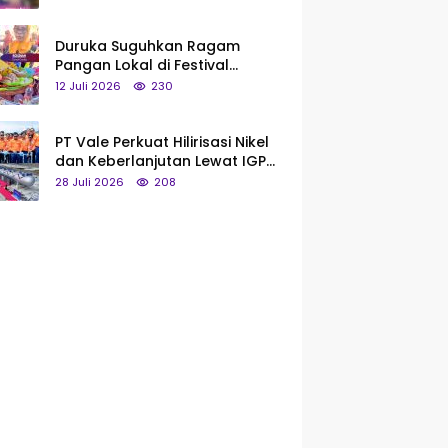
Saya Bukan Tipe Begitu, Belum
Pantas!
Duruka Suguhkan Ragam
Pangan Lokal di Festival
Liangkobhori, Dari Umbi Rebus
12 Juli 2026
230
hingga Tumpeng Beras Muna
PT Vale Perkuat Hilirisasi Nikel
dan Keberlanjutan Lewat IGP
Morowali
28 Juli 2026
208