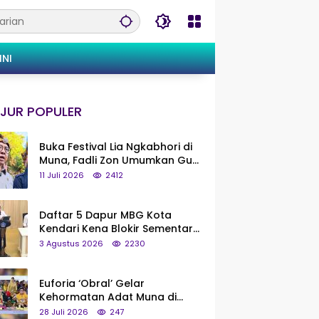
INI
JUR POPULER
Buka Festival Lia Ngkabhori di
Muna, Fadli Zon Umumkan Gua
Metanduno Segera Naik Status
11 Juli 2026
2412
Jadi Cagar Budaya Nasional
Daftar 5 Dapur MBG Kota
Kendari Kena Blokir Sementara
dari Pusat
3 Agustus 2026
2230
Euforia ‘Obral’ Gelar
Kehormatan Adat Muna di
Silaturahmi KKMM, Ridwan Bae:
28 Juli 2026
247