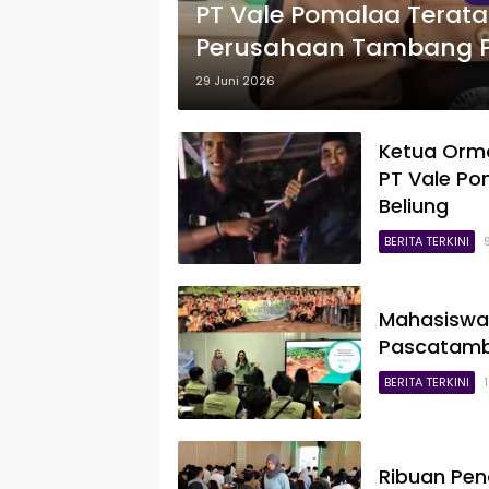
PT Vale Pomalaa Teratas
Perusahaan Tambang Pa
29 Juni 2026
Ketua Orma
PT Vale Po
Beliung
BERITA TERKINI
Mahasiswa 
Pascatamb
BERITA TERKINI
Ribuan Penc