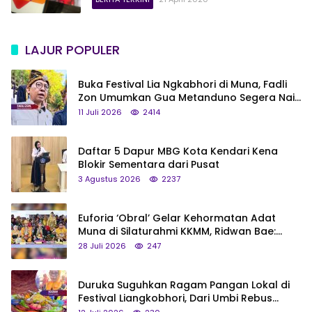
LAJUR POPULER
Buka Festival Lia Ngkabhori di Muna, Fadli
Zon Umumkan Gua Metanduno Segera Naik
Status Jadi Cagar Budaya Nasional
11 Juli 2026
2414
Daftar 5 Dapur MBG Kota Kendari Kena
Blokir Sementara dari Pusat
3 Agustus 2026
2237
Euforia ‘Obral’ Gelar Kehormatan Adat
Muna di Silaturahmi KKMM, Ridwan Bae:
Saya Bukan Tipe Begitu, Belum Pantas!
28 Juli 2026
247
Duruka Suguhkan Ragam Pangan Lokal di
Festival Liangkobhori, Dari Umbi Rebus
hingga Tumpeng Beras Muna