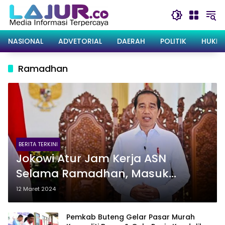
Langsung
ke
konten
NASIONAL
ADVETORIAL
DAERAH
POLITIK
HUKRI
Ramadhan
BERITA TERKINI
Jokowi Atur Jam Kerja ASN
Selama Ramadhan, Masuk
Kantor Pukul 08.00
12 Maret 2024
Pemkab Buteng Gelar Pasar Murah