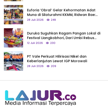
Euforia ‘Obral’ Gelar Kehormatan Adat
Muna di Silaturahmi KKMM, Ridwan Bae:
Saya Bukan Tipe Begitu, Belum Pantas!
28 Juli 2026
249
Duruka Suguhkan Ragam Pangan Lokal di
Festival Liangkobhori, Dari Umbi Rebus
hingga Tumpeng Beras Muna
12 Juli 2026
230
PT Vale Perkuat Hilirisasi Nikel dan
Keberlanjutan Lewat IGP Morowali
28 Juli 2026
209