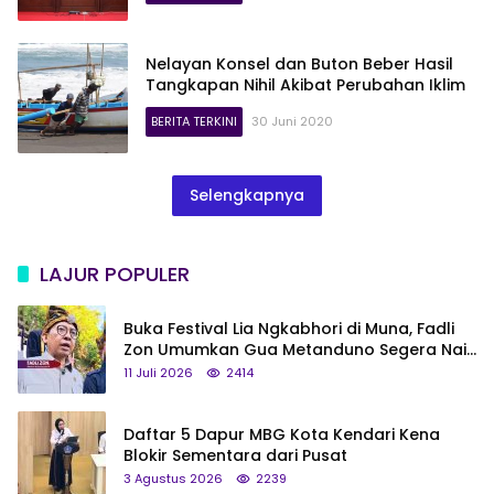
Nelayan Konsel dan Buton Beber Hasil
Tangkapan Nihil Akibat Perubahan Iklim
BERITA TERKINI
30 Juni 2020
Selengkapnya
LAJUR POPULER
Buka Festival Lia Ngkabhori di Muna, Fadli
Zon Umumkan Gua Metanduno Segera Naik
Status Jadi Cagar Budaya Nasional
11 Juli 2026
2414
Daftar 5 Dapur MBG Kota Kendari Kena
Blokir Sementara dari Pusat
3 Agustus 2026
2239