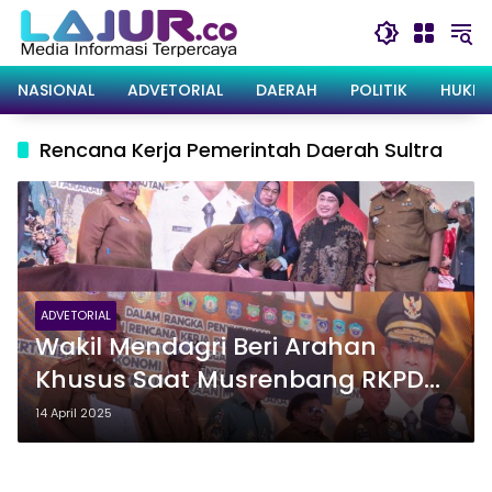
Langsung
ke
konten
NASIONAL
ADVETORIAL
DAERAH
POLITIK
HUKRI
Rencana Kerja Pemerintah Daerah Sultra
ADVETORIAL
Wakil Mendagri Beri Arahan
Khusus Saat Musrenbang RKPD
Sultra Tahun 2026 di Kota
14 April 2025
Baubau