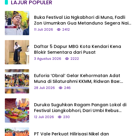
LAJUR POPULER
Buka Festival Lia Ngkabhori di Muna, Fadli
Zon Umumkan Gua Metanduno Segera Naik
Status Jadi Cagar Budaya Nasional
11 Juli 2026
2412
Daftar 5 Dapur MBG Kota Kendari Kena
Blokir Sementara dari Pusat
3 Agustus 2026
2222
Euforia ‘Obral’ Gelar Kehormatan Adat
Muna di Silaturahmi KKMM, Ridwan Bae:
Saya Bukan Tipe Begitu, Belum Pantas!
28 Juli 2026
246
Duruka Suguhkan Ragam Pangan Lokal di
Festival Liangkobhori, Dari Umbi Rebus
hingga Tumpeng Beras Muna
12 Juli 2026
230
PT Vale Perkuat Hilirisasi Nikel dan