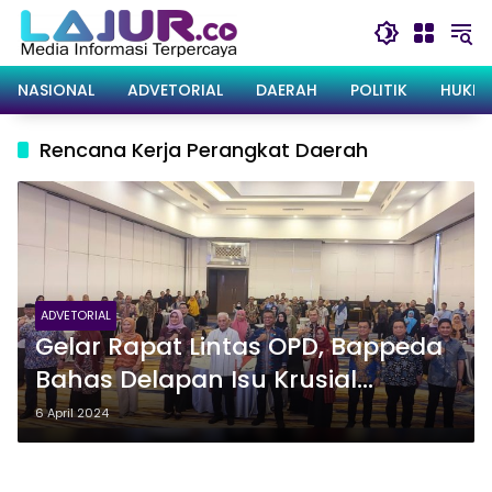
Langsung
ke
konten
NASIONAL
ADVETORIAL
DAERAH
POLITIK
HUKRI
Rencana Kerja Perangkat Daerah
ADVETORIAL
Gelar Rapat Lintas OPD, Bappeda
Bahas Delapan Isu Krusial
Pembangunan di Sultra
6 April 2024