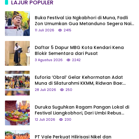
LAJUR POPULER
Buka Festival Lia Ngkabhori di Muna, Fadli
Zon Umumkan Gua Metanduno Segera Naik
Status Jadi Cagar Budaya Nasional
11 Juli 2026
2415
Daftar 5 Dapur MBG Kota Kendari Kena
Blokir Sementara dari Pusat
3 Agustus 2026
2242
Euforia ‘Obral’ Gelar Kehormatan Adat
Muna di Silaturahmi KKMM, Ridwan Bae:
Saya Bukan Tipe Begitu, Belum Pantas!
28 Juli 2026
250
Duruka Suguhkan Ragam Pangan Lokal di
Festival Liangkobhori, Dari Umbi Rebus
hingga Tumpeng Beras Muna
12 Juli 2026
230
PT Vale Perkuat Hilirisasi Nikel dan