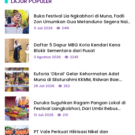
LAJUR POPULER
Buka Festival Lia Ngkabhori di Muna, Fadli
Zon Umumkan Gua Metanduno Segera Naik
Status Jadi Cagar Budaya Nasional
11 Juli 2026
2415
Daftar 5 Dapur MBG Kota Kendari Kena
Blokir Sementara dari Pusat
3 Agustus 2026
2243
Euforia ‘Obral’ Gelar Kehormatan Adat
Muna di Silaturahmi KKMM, Ridwan Bae:
Saya Bukan Tipe Begitu, Belum Pantas!
28 Juli 2026
252
Duruka Suguhkan Ragam Pangan Lokal di
Festival Liangkobhori, Dari Umbi Rebus
hingga Tumpeng Beras Muna
12 Juli 2026
231
PT Vale Perkuat Hilirisasi Nikel dan