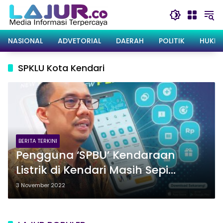
Langsung
ke
konten
NASIONAL
ADVETORIAL
DAERAH
POLITIK
HUKRI
SPKLU Kota Kendari
BERITA TERKINI
Pengguna ‘SPBU’ Kendaraan
Listrik di Kendari Masih Sepi
Peminat
3 November 2022