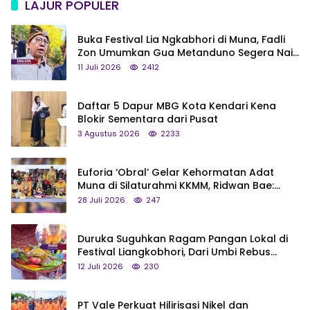
LAJUR POPULER
Buka Festival Lia Ngkabhori di Muna, Fadli
Zon Umumkan Gua Metanduno Segera Naik
Status Jadi Cagar Budaya Nasional
11 Juli 2026
2412
Daftar 5 Dapur MBG Kota Kendari Kena
Blokir Sementara dari Pusat
3 Agustus 2026
2233
Euforia ‘Obral’ Gelar Kehormatan Adat
Muna di Silaturahmi KKMM, Ridwan Bae:
Saya Bukan Tipe Begitu, Belum Pantas!
28 Juli 2026
247
Duruka Suguhkan Ragam Pangan Lokal di
Festival Liangkobhori, Dari Umbi Rebus
hingga Tumpeng Beras Muna
12 Juli 2026
230
PT Vale Perkuat Hilirisasi Nikel dan