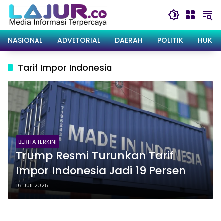
Langsung
ke
konten
NASIONAL
ADVETORIAL
DAERAH
POLITIK
HUKRI
Tarif Impor Indonesia
BERITA TERKINI
Trump Resmi Turunkan Tarif
Impor Indonesia Jadi 19 Persen
16 Juli 2025